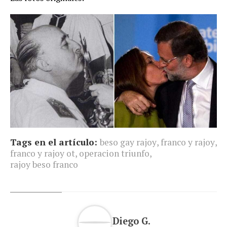
Tags en el artículo:
beso gay rajoy
,
franco y rajoy
,
franco y rajoy ot
,
operacion triunfo
,
rajoy beso franco
Diego G.