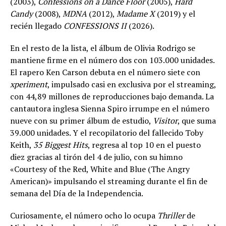
(2003),
Confessions on a Dance Floor
(2005),
Hard
Candy
(2008),
MDNA
(2012),
Madame X
(2019) y el
recién llegado
CONFESSIONS II
(2026).
En el resto de la lista, el álbum de Olivia Rodrigo se
mantiene firme en el número dos con 103.000 unidades.
El rapero Ken Carson debuta en el número siete con
xperiment
, impulsado casi en exclusiva por el streaming,
con 44,89 millones de reproducciones bajo demanda. La
cantautora inglesa Sienna Spiro irrumpe en el número
nueve con su primer álbum de estudio,
Visitor
, que suma
39.000 unidades. Y el recopilatorio del fallecido Toby
Keith,
35 Biggest Hits
, regresa al top 10 en el puesto
diez gracias al tirón del 4 de julio, con su himno
«Courtesy of the Red, White and Blue (The Angry
American)» impulsando el streaming durante el fin de
semana del Día de la Independencia.
Curiosamente, el número ocho lo ocupa
Thriller
de