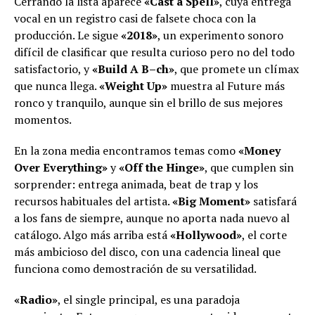
Cerrando la lista aparece
«Cast a Spell»
, cuya entrega
vocal en un registro casi de falsete choca con la
producción. Le sigue
«2018»
, un experimento sonoro
difícil de clasificar que resulta curioso pero no del todo
satisfactorio, y
«Build A B–ch»
, que promete un clímax
que nunca llega.
«Weight Up»
muestra al Future más
ronco y tranquilo, aunque sin el brillo de sus mejores
momentos.
En la zona media encontramos temas como
«Money
Over Everything»
y
«Off the Hinge»
, que cumplen sin
sorprender: entrega animada, beat de trap y los
recursos habituales del artista.
«Big Moment»
satisfará
a los fans de siempre, aunque no aporta nada nuevo al
catálogo. Algo más arriba está
«Hollywood»
, el corte
más ambicioso del disco, con una cadencia lineal que
funciona como demostración de su versatilidad.
«Radio»
, el single principal, es una paradoja