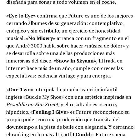
diseñada para sonar a todo volumen en el coche.
«Eye to Eye»
confirma que Future es uno de los mejores
cerrando álbumes de su generación: contemplativo,
enérgico y sin estribillo, un ejercicio de honestidad
musical.
«No Misery»
arranca con un fragmento en el
que André 3000 habla sobre hacer «música de dolor» y
se desarrolla sobre una de las producciones más
inmersivas del disco.
«Snow In Skyami»
, filtrada en
internet hace más de un año, cumple con creces las
expectativas: cadencia vintage y pura energía.
«One Two»
interpola la popular canción infantil
inglesa «Buckle My Shoe» con una estética inspirada en
Pesadilla en Elm Street
, y el resultado es oscuro y
hipnótico.
«Feeling I Give»
es Future reconociendo su
propio poder con una producción que transita del
downtempo a la pista de baile con elegancia. Y cerrando
el ranking en lo más alto,
«If I Could»
: Future sueña