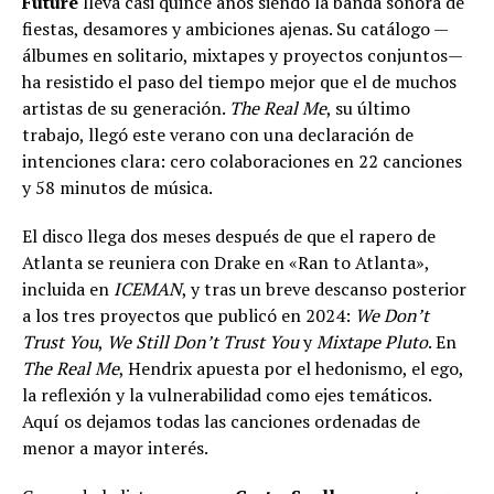
Future
lleva casi quince años siendo la banda sonora de
fiestas, desamores y ambiciones ajenas. Su catálogo —
álbumes en solitario, mixtapes y proyectos conjuntos—
ha resistido el paso del tiempo mejor que el de muchos
artistas de su generación.
The Real Me
, su último
trabajo, llegó este verano con una declaración de
intenciones clara: cero colaboraciones en 22 canciones
y 58 minutos de música.
El disco llega dos meses después de que el rapero de
Atlanta se reuniera con Drake en «Ran to Atlanta»,
incluida en
ICEMAN
, y tras un breve descanso posterior
a los tres proyectos que publicó en 2024:
We Don’t
Trust You
,
We Still Don’t Trust You
y
Mixtape Pluto
. En
The Real Me
, Hendrix apuesta por el hedonismo, el ego,
la reflexión y la vulnerabilidad como ejes temáticos.
Aquí os dejamos todas las canciones ordenadas de
menor a mayor interés.