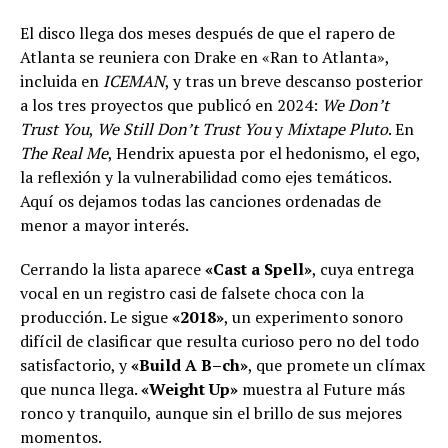
El disco llega dos meses después de que el rapero de
Atlanta se reuniera con Drake en «Ran to Atlanta»,
incluida en
ICEMAN
, y tras un breve descanso posterior
a los tres proyectos que publicó en 2024:
We Don’t
Trust You
,
We Still Don’t Trust You
y
Mixtape Pluto
. En
The Real Me
, Hendrix apuesta por el hedonismo, el ego,
la reflexión y la vulnerabilidad como ejes temáticos.
Aquí os dejamos todas las canciones ordenadas de
menor a mayor interés.
Cerrando la lista aparece
«Cast a Spell»
, cuya entrega
vocal en un registro casi de falsete choca con la
producción. Le sigue
«2018»
, un experimento sonoro
difícil de clasificar que resulta curioso pero no del todo
satisfactorio, y
«Build A B–ch»
, que promete un clímax
que nunca llega.
«Weight Up»
muestra al Future más
ronco y tranquilo, aunque sin el brillo de sus mejores
momentos.