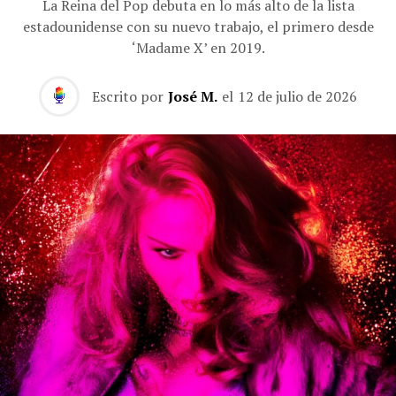
La Reina del Pop debuta en lo más alto de la lista
estadounidense con su nuevo trabajo, el primero desde
‘Madame X’ en 2019.
Escrito por
José M.
el
12 de julio de 2026