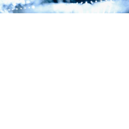
La segunda noche de la residencia de Jay-Z en el Yankee Stadium estuvo dedicada
a 'The Blueprint', con Eminem, Slick Rick y Pharrell como invitados.
La segunda noche de la residencia de tres días de Jay-Z
en el Yankee Stadium fue una declaración de
intenciones. El rapero de Brooklyn eligió este concierto
para celebrar los
25 años de ‘The Blueprint’
, el disco
que no solo lo coronó como el Rey de Nueva York, sino