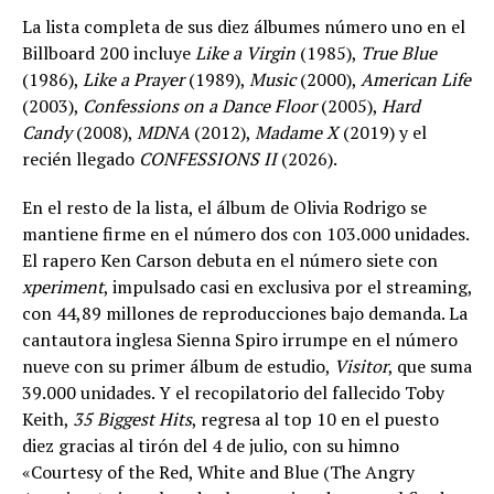
La lista completa de sus diez álbumes número uno en el
Billboard 200 incluye
Like a Virgin
(1985),
True Blue
(1986),
Like a Prayer
(1989),
Music
(2000),
American Life
(2003),
Confessions on a Dance Floor
(2005),
Hard
Candy
(2008),
MDNA
(2012),
Madame X
(2019) y el
recién llegado
CONFESSIONS II
(2026).
En el resto de la lista, el álbum de Olivia Rodrigo se
mantiene firme en el número dos con 103.000 unidades.
El rapero Ken Carson debuta en el número siete con
xperiment
, impulsado casi en exclusiva por el streaming,
con 44,89 millones de reproducciones bajo demanda. La
cantautora inglesa Sienna Spiro irrumpe en el número
nueve con su primer álbum de estudio,
Visitor
, que suma
39.000 unidades. Y el recopilatorio del fallecido Toby
Keith,
35 Biggest Hits
, regresa al top 10 en el puesto
diez gracias al tirón del 4 de julio, con su himno
«Courtesy of the Red, White and Blue (The Angry