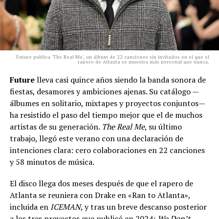
Future publica 'The Real Me', un álbum de 22 canciones sin invitados en el que el
rapero de Atlanta se muestra más personal que nunca.
Future
lleva casi quince años siendo la banda sonora de
fiestas, desamores y ambiciones ajenas. Su catálogo —
álbumes en solitario, mixtapes y proyectos conjuntos—
ha resistido el paso del tiempo mejor que el de muchos
artistas de su generación.
The Real Me
, su último
trabajo, llegó este verano con una declaración de
intenciones clara: cero colaboraciones en 22 canciones
y 58 minutos de música.
El disco llega dos meses después de que el rapero de
Atlanta se reuniera con Drake en «Ran to Atlanta»,
incluida en
ICEMAN
, y tras un breve descanso posterior
a los tres proyectos que publicó en 2024:
We Don’t