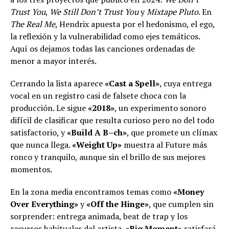
Trust You
,
We Still Don’t Trust You
y
Mixtape Pluto
. En
The Real Me
, Hendrix apuesta por el hedonismo, el ego,
la reflexión y la vulnerabilidad como ejes temáticos.
Aquí os dejamos todas las canciones ordenadas de
menor a mayor interés.
Cerrando la lista aparece
«Cast a Spell»
, cuya entrega
vocal en un registro casi de falsete choca con la
producción. Le sigue
«2018»
, un experimento sonoro
difícil de clasificar que resulta curioso pero no del todo
satisfactorio, y
«Build A B–ch»
, que promete un clímax
que nunca llega.
«Weight Up»
muestra al Future más
ronco y tranquilo, aunque sin el brillo de sus mejores
momentos.
En la zona media encontramos temas como
«Money
Over Everything»
y
«Off the Hinge»
, que cumplen sin
sorprender: entrega animada, beat de trap y los
recursos habituales del artista.
«Big Moment»
satisfará