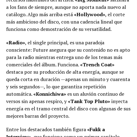
a los fans de siempre, aunque no aporta nada nuevo al
catálogo. Algo más arriba está
«Hollywood»
, el corte
más ambicioso del disco, con una cadencia lineal que
funciona como demostración de su versatilidad.
«Radio»
, el single principal, es una paradoja
consciente: Future asegura que su contenido no es apto
para la radio mientras entrega uno de los temas más
comerciales del álbum. Funciona.
«Trench Coat»
destaca por su producción de alta energía, aunque se
queda corta en duración —apenas un minuto y cuarenta
y seis segundos—, lo que garantiza repetición
automática.
«Konnichiwa»
es un aluvión continuo de
versos sin apenas respiro, y
«Tank Top Pluto»
inyecta
energía en el tramo central del disco con algunas de sus
mejores barras del proyecto.
Entre los destacados también figura
«Fukk a
Interview»
, que funciona como un primer capítulo