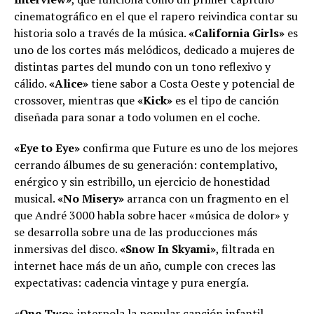
cinematográfico en el que el rapero reivindica contar su
historia solo a través de la música.
«California Girls»
es
uno de los cortes más melódicos, dedicado a mujeres de
distintas partes del mundo con un tono reflexivo y
cálido.
«Alice»
tiene sabor a Costa Oeste y potencial de
crossover, mientras que
«Kick»
es el tipo de canción
diseñada para sonar a todo volumen en el coche.
«Eye to Eye»
confirma que Future es uno de los mejores
cerrando álbumes de su generación: contemplativo,
enérgico y sin estribillo, un ejercicio de honestidad
musical.
«No Misery»
arranca con un fragmento en el
que André 3000 habla sobre hacer «música de dolor» y
se desarrolla sobre una de las producciones más
inmersivas del disco.
«Snow In Skyami»
, filtrada en
internet hace más de un año, cumple con creces las
expectativas: cadencia vintage y pura energía.
«One Two»
interpola la popular canción infantil