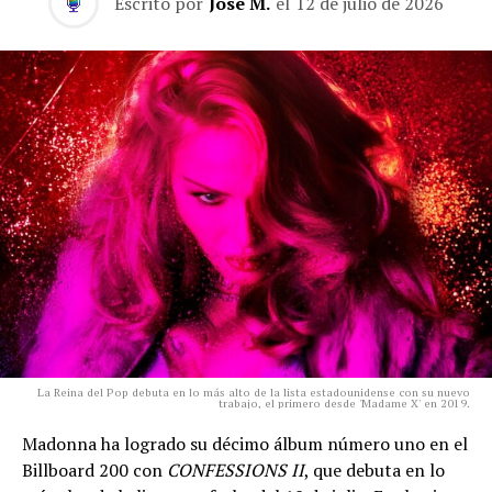
Escrito por
José M.
el
12 de julio de 2026
La Reina del Pop debuta en lo más alto de la lista estadounidense con su nuevo
trabajo, el primero desde 'Madame X' en 2019.
Madonna ha logrado su décimo álbum número uno en el
Billboard 200 con
CONFESSIONS II
, que debuta en lo