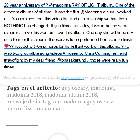
20 year anniversary of ? @madonna RAY OF LIGHT album.. One of the
greatest albums of all time.. It was the first @Madonna album I worked
on.. You can see from this video the kind of relationship we had then..
NOTHING has changed.. If you filmed us today, it would be the same
dynamic.. Love this woman. Love this album. One day she will hopefully
do a tour for this album.. It deserves to be performed from start to finish..
?? respect to @williamorbit for his brilliant work on this album.. ?? ..
Also two groundbreaking videos #Frozen by Chris Cunningham and
#rayoflight by my dear friend @jonasakerlund .. those were really fun
times..
Una publicación compartida de
Guy Oseary
(@guyoseary) el
Feb 23, 2018 at 7:54 PST
Tags en el artículo:
guy oseary
,
madonna
,
madonna 2018
,
madonna album 2018
,
mensaje de instagram madonna guy oseary
,
nuevo disco madonna