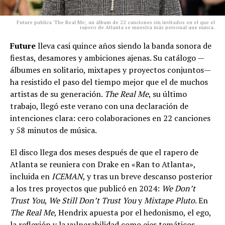
Future publica 'The Real Me', un álbum de 22 canciones sin invitados en el que el
rapero de Atlanta se muestra más personal que nunca.
Future
lleva casi quince años siendo la banda sonora de
fiestas, desamores y ambiciones ajenas. Su catálogo —
álbumes en solitario, mixtapes y proyectos conjuntos—
ha resistido el paso del tiempo mejor que el de muchos
artistas de su generación.
The Real Me
, su último
trabajo, llegó este verano con una declaración de
intenciones clara: cero colaboraciones en 22 canciones
y 58 minutos de música.
El disco llega dos meses después de que el rapero de
Atlanta se reuniera con Drake en «Ran to Atlanta»,
incluida en
ICEMAN
, y tras un breve descanso posterior
a los tres proyectos que publicó en 2024:
We Don’t
Trust You
,
We Still Don’t Trust You
y
Mixtape Pluto
. En
The Real Me
, Hendrix apuesta por el hedonismo, el ego,
la reflexión y la vulnerabilidad como ejes temáticos.