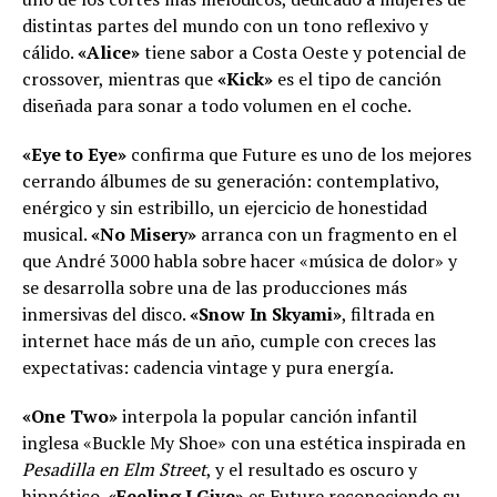
distintas partes del mundo con un tono reflexivo y
cálido.
«Alice»
tiene sabor a Costa Oeste y potencial de
crossover, mientras que
«Kick»
es el tipo de canción
diseñada para sonar a todo volumen en el coche.
«Eye to Eye»
confirma que Future es uno de los mejores
cerrando álbumes de su generación: contemplativo,
enérgico y sin estribillo, un ejercicio de honestidad
musical.
«No Misery»
arranca con un fragmento en el
que André 3000 habla sobre hacer «música de dolor» y
se desarrolla sobre una de las producciones más
inmersivas del disco.
«Snow In Skyami»
, filtrada en
internet hace más de un año, cumple con creces las
expectativas: cadencia vintage y pura energía.
«One Two»
interpola la popular canción infantil
inglesa «Buckle My Shoe» con una estética inspirada en
Pesadilla en Elm Street
, y el resultado es oscuro y
hipnótico.
«Feeling I Give»
es Future reconociendo su