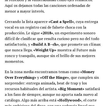
Aquí os dejamos todas las canciones ordenadas de
menor a mayor interés.
Cerrando la lista aparece
«Cast a Spell»
, cuya entrega
vocal en un registro casi de falsete choca con la
producción. Le sigue
«2018»
, un experimento sonoro
difícil de clasificar que resulta curioso pero no del todo
satisfactorio, y
«Build A B–ch»
, que promete un clímax
que nunca llega.
«Weight Up»
muestra al Future más
ronco y tranquilo, aunque sin el brillo de sus mejores
momentos.
En la zona media encontramos temas como
«Money
Over Everything»
y
«Off the Hinge»
, que cumplen sin
sorprender: entrega animada, beat de trap y los
recursos habituales del artista.
«Big Moment»
satisfará
a los fans de siempre, aunque no aporta nada nuevo al
catálogo. Algo más arriba está
«Hollywood»
, el corte
más ambicioso del disco, con una cadencia lineal que