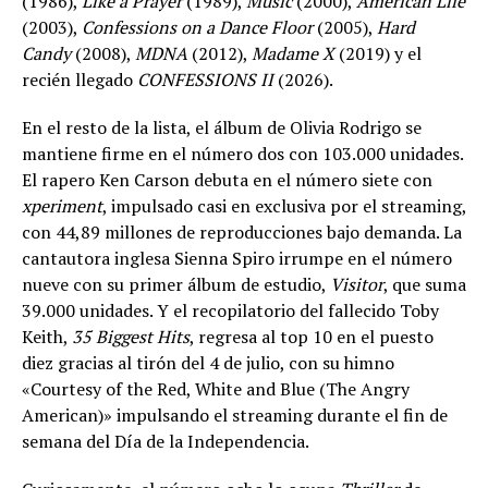
(1986),
Like a Prayer
(1989),
Music
(2000),
American Life
(2003),
Confessions on a Dance Floor
(2005),
Hard
Candy
(2008),
MDNA
(2012),
Madame X
(2019) y el
recién llegado
CONFESSIONS II
(2026).
En el resto de la lista, el álbum de Olivia Rodrigo se
mantiene firme en el número dos con 103.000 unidades.
El rapero Ken Carson debuta en el número siete con
xperiment
, impulsado casi en exclusiva por el streaming,
con 44,89 millones de reproducciones bajo demanda. La
cantautora inglesa Sienna Spiro irrumpe en el número
nueve con su primer álbum de estudio,
Visitor
, que suma
39.000 unidades. Y el recopilatorio del fallecido Toby
Keith,
35 Biggest Hits
, regresa al top 10 en el puesto
diez gracias al tirón del 4 de julio, con su himno
«Courtesy of the Red, White and Blue (The Angry
American)» impulsando el streaming durante el fin de
semana del Día de la Independencia.