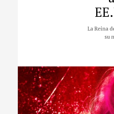
EE.
La Reina d
su 