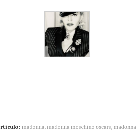
rtículo:
madonna
,
madonna moschino oscars
,
madonna 