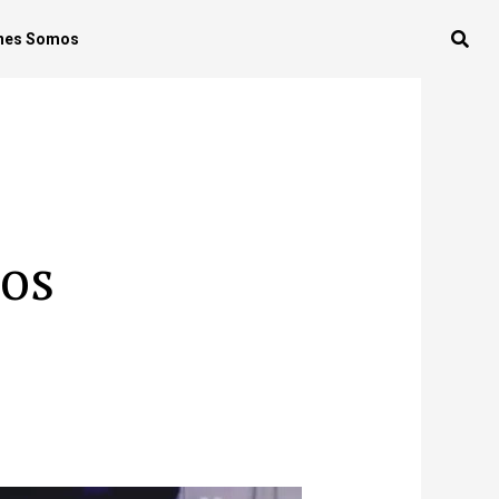
nes Somos
los