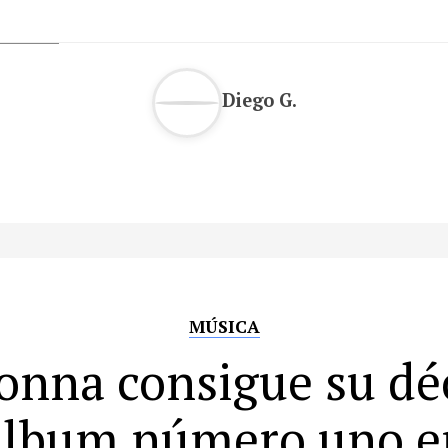
Diego G.
MÚSICA
nna consigue su d
álbum número uno e