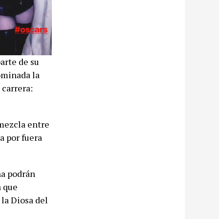
arte de su
ominada la
 carrera:
 mezcla entre
a por fuera
na podrán
a que
 la Diosa del