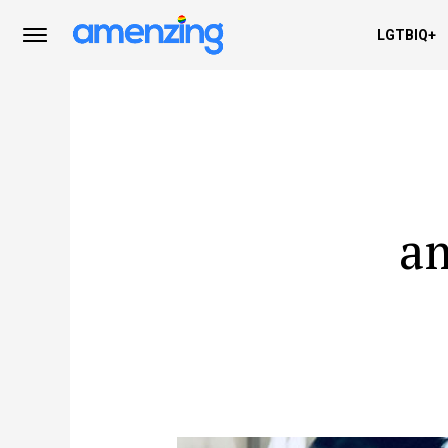
LGTBIQ+
am