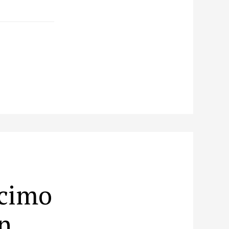
écimo
n