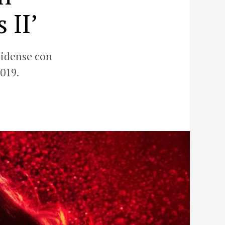
 II’
nidense con
019.