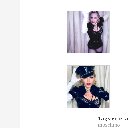
Tags en el a
moschino