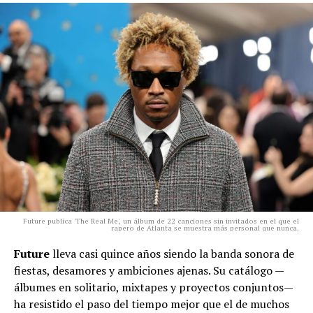
Future publica 'The Real Me', un álbum de 22 canciones sin invitados en el que el
rapero de Atlanta se muestra más personal que nunca.
Future
lleva casi quince años siendo la banda sonora de
fiestas, desamores y ambiciones ajenas. Su catálogo —
álbumes en solitario, mixtapes y proyectos conjuntos—
ha resistido el paso del tiempo mejor que el de muchos