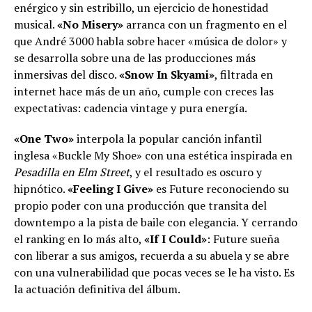
enérgico y sin estribillo, un ejercicio de honestidad
musical.
«No Misery»
arranca con un fragmento en el
que André 3000 habla sobre hacer «música de dolor» y
se desarrolla sobre una de las producciones más
inmersivas del disco.
«Snow In Skyami»
, filtrada en
internet hace más de un año, cumple con creces las
expectativas: cadencia vintage y pura energía.
«One Two»
interpola la popular canción infantil
inglesa «Buckle My Shoe» con una estética inspirada en
Pesadilla en Elm Street
, y el resultado es oscuro y
hipnótico.
«Feeling I Give»
es Future reconociendo su
propio poder con una producción que transita del
downtempo a la pista de baile con elegancia. Y cerrando
el ranking en lo más alto,
«If I Could»
: Future sueña
con liberar a sus amigos, recuerda a su abuela y se abre
con una vulnerabilidad que pocas veces se le ha visto. Es
la actuación definitiva del álbum.