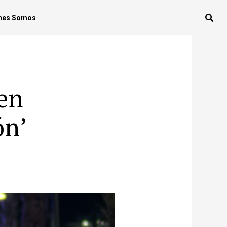
nes Somos
 en
ón’