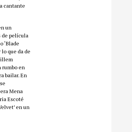
la cantante
en un
 de película
lo ‘Blade
 lo que da de
uillem
n rumbo en
a bailar. En
 se
iera Mena
aria Escoté
Velvet’ en un