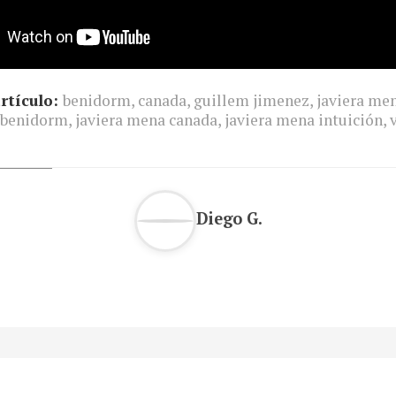
rtículo:
benidorm
,
canada
,
guillem jimenez
,
javiera me
 benidorm
,
javiera mena canada
,
javiera mena intuición
,
Diego G.