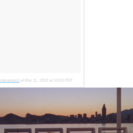
emjimenezz)
el
Mar 11, 2018 at 10:53 PDT