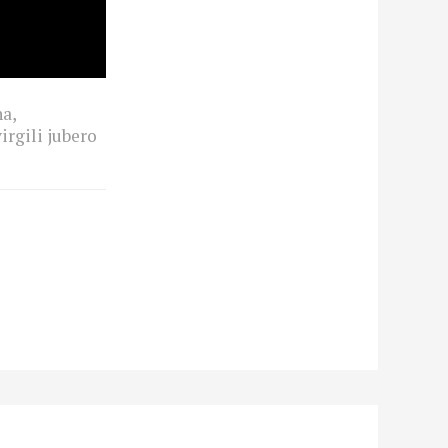
na
,
virgili jubero