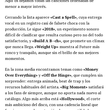
Aquí os dejamos todas las canciones ordenadas de
menor a mayor interés.
Cerrando la lista aparece
«Cast a Spell»
, cuya entrega
vocal en un registro casi de falsete choca con la
producción. Le sigue
«2018»
, un experimento sonoro
difícil de clasificar que resulta curioso pero no del todo
satisfactorio, y
«Build A B–ch»
, que promete un clímax
que nunca llega.
«Weight Up»
muestra al Future más
ronco y tranquilo, aunque sin el brillo de sus mejores
momentos.
En la zona media encontramos temas como
«Money
Over Everything»
y
«Off the Hinge»
, que cumplen sin
sorprender: entrega animada, beat de trap y los
recursos habituales del artista.
«Big Moment»
satisfará
a los fans de siempre, aunque no aporta nada nuevo al
catálogo. Algo más arriba está
«Hollywood»
, el corte
más ambicioso del disco, con una cadencia lineal que