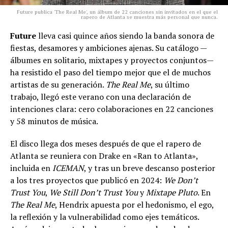
Future publica 'The Real Me', un álbum de 22 canciones sin invitados en el que el
rapero de Atlanta se muestra más personal que nunca.
Future
lleva casi quince años siendo la banda sonora de
fiestas, desamores y ambiciones ajenas. Su catálogo —
álbumes en solitario, mixtapes y proyectos conjuntos—
ha resistido el paso del tiempo mejor que el de muchos
artistas de su generación.
The Real Me
, su último
trabajo, llegó este verano con una declaración de
intenciones clara: cero colaboraciones en 22 canciones
y 58 minutos de música.
El disco llega dos meses después de que el rapero de
Atlanta se reuniera con Drake en «Ran to Atlanta»,
incluida en
ICEMAN
, y tras un breve descanso posterior
a los tres proyectos que publicó en 2024:
We Don’t
Trust You
,
We Still Don’t Trust You
y
Mixtape Pluto
. En
The Real Me
, Hendrix apuesta por el hedonismo, el ego,
la reflexión y la vulnerabilidad como ejes temáticos.