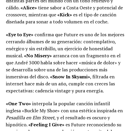
distintas partes del mundo con un tono reflexivo y
cálido.
«Alice»
tiene sabor a Costa Oeste y potencial de
crossover, mientras que
«Kick»
es el tipo de canción
diseñada para sonar a todo volumen en el coche.
«Eye to Eye»
confirma que Future es uno de los mejores
cerrando álbumes de su generación: contemplativo,
enérgico y sin estribillo, un ejercicio de honestidad
musical.
«No Misery»
arranca con un fragmento en el
que André 3000 habla sobre hacer «música de dolor» y
se desarrolla sobre una de las producciones más
inmersivas del disco.
«Snow In Skyami»
, filtrada en
internet hace más de un año, cumple con creces las
expectativas: cadencia vintage y pura energía.
«One Two»
interpola la popular canción infantil
inglesa «Buckle My Shoe» con una estética inspirada en
Pesadilla en Elm Street
, y el resultado es oscuro y
hipnótico.
«Feeling I Give»
es Future reconociendo su