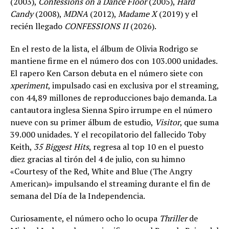
(2003),
Confessions on a Dance Floor
(2005),
Hard
Candy
(2008),
MDNA
(2012),
Madame X
(2019) y el
recién llegado
CONFESSIONS II
(2026).
En el resto de la lista, el álbum de Olivia Rodrigo se
mantiene firme en el número dos con 103.000 unidades.
El rapero Ken Carson debuta en el número siete con
xperiment
, impulsado casi en exclusiva por el streaming,
con 44,89 millones de reproducciones bajo demanda. La
cantautora inglesa Sienna Spiro irrumpe en el número
nueve con su primer álbum de estudio,
Visitor
, que suma
39.000 unidades. Y el recopilatorio del fallecido Toby
Keith,
35 Biggest Hits
, regresa al top 10 en el puesto
diez gracias al tirón del 4 de julio, con su himno
«Courtesy of the Red, White and Blue (The Angry
American)» impulsando el streaming durante el fin de
semana del Día de la Independencia.
Curiosamente, el número ocho lo ocupa
Thriller
de