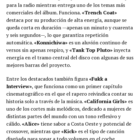
para la radio mientras entrega uno de los temas más
comerciales del álbum. Funciona.
«Trench Coat»
destaca por su producción de alta energía, aunque se
queda corta en duración —apenas un minuto y cuarenta
y seis segundos—, lo que garantiza repetición
automática.
«Konnichiwa»
es un aluvión continuo de
versos sin apenas respiro, y
«Tank Top Pluto»
inyecta
energía en el tramo central del disco con algunas de sus
mejores barras del proyecto.
Entre los destacados también figura
«Fukk a
Interview»
, que funciona como un primer capítulo
cinematográfico en el que el rapero reivindica contar su
historia solo a través de la música.
«California Girls»
es
uno de los cortes más melódicos, dedicado a mujeres de
distintas partes del mundo con un tono reflexivo y
cálido.
«Alice»
tiene sabor a Costa Oeste y potencial de
crossover, mientras que
«Kick»
es el tipo de canción
diseñada para sonar a todo volumen en el coche.