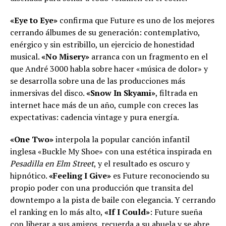
«Eye to Eye»
confirma que Future es uno de los mejores
cerrando álbumes de su generación: contemplativo,
enérgico y sin estribillo, un ejercicio de honestidad
musical.
«No Misery»
arranca con un fragmento en el
que André 3000 habla sobre hacer «música de dolor» y
se desarrolla sobre una de las producciones más
inmersivas del disco.
«Snow In Skyami»
, filtrada en
internet hace más de un año, cumple con creces las
expectativas: cadencia vintage y pura energía.
«One Two»
interpola la popular canción infantil
inglesa «Buckle My Shoe» con una estética inspirada en
Pesadilla en Elm Street
, y el resultado es oscuro y
hipnótico.
«Feeling I Give»
es Future reconociendo su
propio poder con una producción que transita del
downtempo a la pista de baile con elegancia. Y cerrando
el ranking en lo más alto,
«If I Could»
: Future sueña
con liberar a sus amigos, recuerda a su abuela y se abre