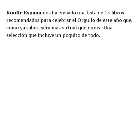
Kindle España
nos ha enviado una lista de 15 libros
recomendados para celebrar el Orgullo de este año que,
como ya sabes, será más virtual que nunca. Una
selección que incluye un poquito de todo.
Asalto a Oz: Antología de relatos de la nueva narrativa
queer
. Una antología de quince autoras y autores que
representan a una nueva generación integrada en la
realidad LGTBI más actual y que da voz a muchos
relatos ignorados. Destacan voces como la de Aixa de la
Cruz (Premio Euskadi de Literatura 2008 y 2010),
Elizabeth Duval, Darío Gael, Ángelo Nestor (Premio de
poesía Hiperión en 2017), y Sara Torres (Premio Gloria
Fuertes de poesía joven).
Un apartamento en Urano: Crónicas del cruce
. Paul B.
Preciado cuestiona las normas políticas y las fronteras,
escruta las estructuras sociales establecidas y las pone