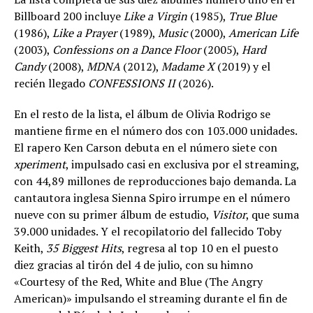
Billboard 200 incluye
Like a Virgin
(1985),
True Blue
(1986),
Like a Prayer
(1989),
Music
(2000),
American Life
(2003),
Confessions on a Dance Floor
(2005),
Hard
Candy
(2008),
MDNA
(2012),
Madame X
(2019) y el
recién llegado
CONFESSIONS II
(2026).
En el resto de la lista, el álbum de Olivia Rodrigo se
mantiene firme en el número dos con 103.000 unidades.
El rapero Ken Carson debuta en el número siete con
xperiment
, impulsado casi en exclusiva por el streaming,
con 44,89 millones de reproducciones bajo demanda. La
cantautora inglesa Sienna Spiro irrumpe en el número
nueve con su primer álbum de estudio,
Visitor
, que suma
39.000 unidades. Y el recopilatorio del fallecido Toby
Keith,
35 Biggest Hits
, regresa al top 10 en el puesto
diez gracias al tirón del 4 de julio, con su himno
«Courtesy of the Red, White and Blue (The Angry
American)» impulsando el streaming durante el fin de