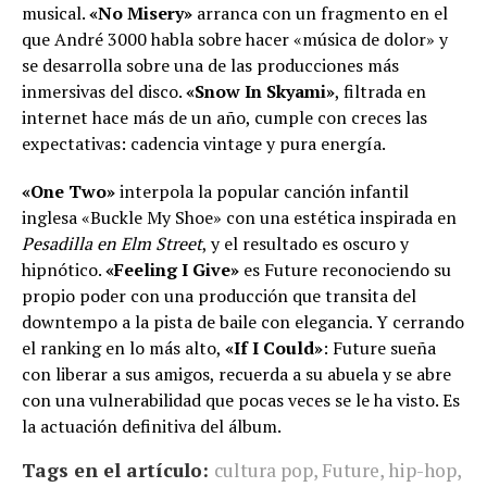
musical.
«No Misery»
arranca con un fragmento en el
que André 3000 habla sobre hacer «música de dolor» y
se desarrolla sobre una de las producciones más
inmersivas del disco.
«Snow In Skyami»
, filtrada en
internet hace más de un año, cumple con creces las
expectativas: cadencia vintage y pura energía.
«One Two»
interpola la popular canción infantil
inglesa «Buckle My Shoe» con una estética inspirada en
Pesadilla en Elm Street
, y el resultado es oscuro y
hipnótico.
«Feeling I Give»
es Future reconociendo su
propio poder con una producción que transita del
downtempo a la pista de baile con elegancia. Y cerrando
el ranking en lo más alto,
«If I Could»
: Future sueña
con liberar a sus amigos, recuerda a su abuela y se abre
con una vulnerabilidad que pocas veces se le ha visto. Es
la actuación definitiva del álbum.
Tags en el artículo:
cultura pop
,
Future
,
hip-hop
,