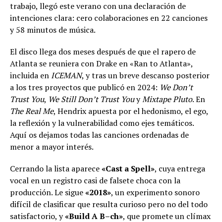
trabajo, llegó este verano con una declaración de
intenciones clara: cero colaboraciones en 22 canciones
y 58 minutos de música.
El disco llega dos meses después de que el rapero de
Atlanta se reuniera con Drake en «Ran to Atlanta»,
incluida en
ICEMAN
, y tras un breve descanso posterior
a los tres proyectos que publicó en 2024:
We Don’t
Trust You
,
We Still Don’t Trust You
y
Mixtape Pluto
. En
The Real Me
, Hendrix apuesta por el hedonismo, el ego,
la reflexión y la vulnerabilidad como ejes temáticos.
Aquí os dejamos todas las canciones ordenadas de
menor a mayor interés.
Cerrando la lista aparece
«Cast a Spell»
, cuya entrega
vocal en un registro casi de falsete choca con la
producción. Le sigue
«2018»
, un experimento sonoro
difícil de clasificar que resulta curioso pero no del todo
satisfactorio, y
«Build A B–ch»
, que promete un clímax