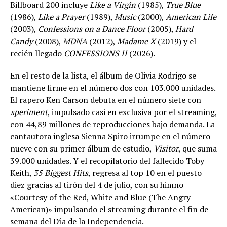
Billboard 200 incluye
Like a Virgin
(1985),
True Blue
(1986),
Like a Prayer
(1989),
Music
(2000),
American Life
(2003),
Confessions on a Dance Floor
(2005),
Hard
Candy
(2008),
MDNA
(2012),
Madame X
(2019) y el
recién llegado
CONFESSIONS II
(2026).
En el resto de la lista, el álbum de Olivia Rodrigo se
mantiene firme en el número dos con 103.000 unidades.
El rapero Ken Carson debuta en el número siete con
xperiment
, impulsado casi en exclusiva por el streaming,
con 44,89 millones de reproducciones bajo demanda. La
cantautora inglesa Sienna Spiro irrumpe en el número
nueve con su primer álbum de estudio,
Visitor
, que suma
39.000 unidades. Y el recopilatorio del fallecido Toby
Keith,
35 Biggest Hits
, regresa al top 10 en el puesto
diez gracias al tirón del 4 de julio, con su himno
«Courtesy of the Red, White and Blue (The Angry
American)» impulsando el streaming durante el fin de
semana del Día de la Independencia.