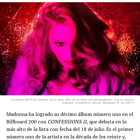
La Reina del Pop debuta en lo más alto de la lista estadounidense con su nuevo
trabajo, el primero desde 'Madame X' en 2019.
Madonna ha logrado su décimo álbum número uno en el
Billboard 200 con
CONFESSIONS II
, que debuta en lo
más alto de la lista con fecha del 18 de julio. Es el primer
número uno de la artista en la década de los veinte y,