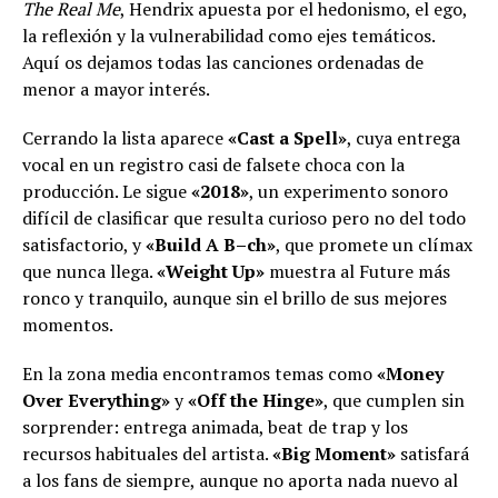
The Real Me
, Hendrix apuesta por el hedonismo, el ego,
la reflexión y la vulnerabilidad como ejes temáticos.
Aquí os dejamos todas las canciones ordenadas de
menor a mayor interés.
Cerrando la lista aparece
«Cast a Spell»
, cuya entrega
vocal en un registro casi de falsete choca con la
producción. Le sigue
«2018»
, un experimento sonoro
difícil de clasificar que resulta curioso pero no del todo
satisfactorio, y
«Build A B–ch»
, que promete un clímax
que nunca llega.
«Weight Up»
muestra al Future más
ronco y tranquilo, aunque sin el brillo de sus mejores
momentos.
En la zona media encontramos temas como
«Money
Over Everything»
y
«Off the Hinge»
, que cumplen sin
sorprender: entrega animada, beat de trap y los
recursos habituales del artista.
«Big Moment»
satisfará
a los fans de siempre, aunque no aporta nada nuevo al