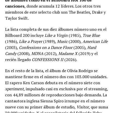
canciones
, donde acumula 12 líderes. Los otros tres
miembros de este selecto club son The Beatles, Drake y
Taylor Swift.
La lista completa de sus diez álbumes número uno en el
Billboard 200 incluye
Like a Virgin
(1985),
True Blue
(1986),
Like a Prayer
(1989),
Music
(2000),
American Life
(2003),
Confessions on a Dance Floor
(2005),
Hard
Candy
(2008),
MDNA
(2012),
Madame X
(2019) y el
recién llegado
CONFESSIONS II
(2026).
En el resto de la lista, el álbum de Olivia Rodrigo se
mantiene firme en el número dos con 103.000 unidades.
El rapero Ken Carson debuta en el número siete con
xperiment
, impulsado casi en exclusiva por el streaming,
con 44,89 millones de reproducciones bajo demanda. La
cantautora inglesa Sienna Spiro irrumpe en el número
nueve con su primer álbum de estudio,
Visitor
, que suma
39.000 unidades. Y el recopilatorio del fallecido Toby