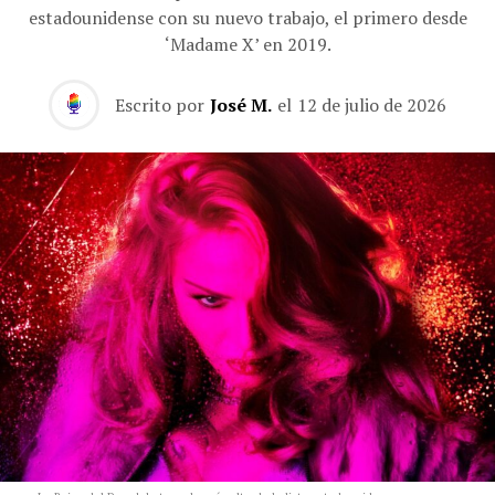
estadounidense con su nuevo trabajo, el primero desde
‘Madame X’ en 2019.
Escrito por
José M.
el
12 de julio de 2026