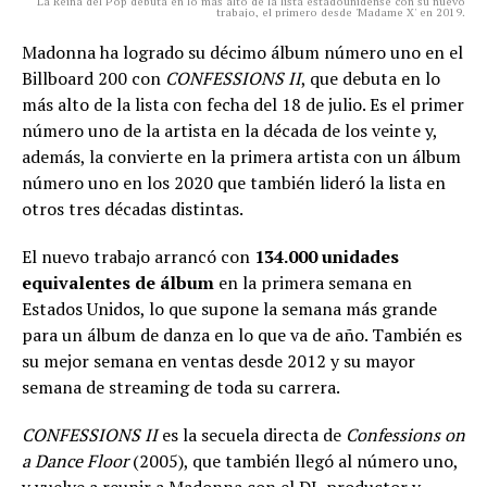
La Reina del Pop debuta en lo más alto de la lista estadounidense con su nuevo
trabajo, el primero desde 'Madame X' en 2019.
Madonna ha logrado su décimo álbum número uno en el
Billboard 200 con
CONFESSIONS II
, que debuta en lo
más alto de la lista con fecha del 18 de julio. Es el primer
número uno de la artista en la década de los veinte y,
además, la convierte en la primera artista con un álbum
número uno en los 2020 que también lideró la lista en
otros tres décadas distintas.
El nuevo trabajo arrancó con
134.000 unidades
equivalentes de álbum
en la primera semana en
Estados Unidos, lo que supone la semana más grande
para un álbum de danza en lo que va de año. También es
su mejor semana en ventas desde 2012 y su mayor
semana de streaming de toda su carrera.
CONFESSIONS II
es la secuela directa de
Confessions on
a Dance Floor
(2005), que también llegó al número uno,
y vuelve a reunir a Madonna con el DJ, productor y