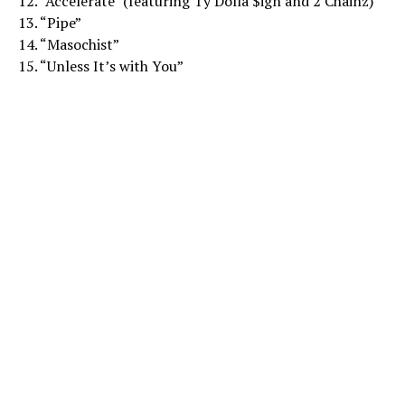
12. “Accelerate” (featuring Ty Dolla $ign and 2 Chainz)
13. “Pipe”
14. “Masochist”
15. “Unless It’s with You”