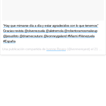
“Hay que mimarse día a día y estar agradecidos con lo que tenemos”
Gracias revista @okvenezuela @aletremola @robertoramosmakeup
@jesusfoto @dnamecouture @ivonneygaland #Miami #Venezuela
#España
Una publicación compartida de
Ivonne Reyes
(@ivonnereyest) el
21 Mar, 2018 a las 3:03 PDT