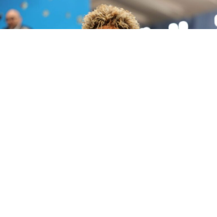
Future publica 'The Real Me', un álbum de 22 canciones sin invitados en el que el
rapero de Atlanta se muestra más personal que nunca.
Future
lleva casi quince años siendo la banda sonora de
fiestas, desamores y ambiciones ajenas. Su catálogo —
álbumes en solitario, mixtapes y proyectos conjuntos—
ha resistido el paso del tiempo mejor que el de muchos