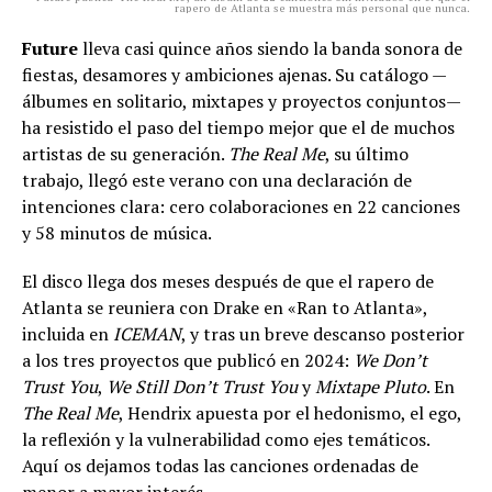
rapero de Atlanta se muestra más personal que nunca.
Future
lleva casi quince años siendo la banda sonora de
fiestas, desamores y ambiciones ajenas. Su catálogo —
álbumes en solitario, mixtapes y proyectos conjuntos—
ha resistido el paso del tiempo mejor que el de muchos
artistas de su generación.
The Real Me
, su último
trabajo, llegó este verano con una declaración de
intenciones clara: cero colaboraciones en 22 canciones
y 58 minutos de música.
El disco llega dos meses después de que el rapero de
Atlanta se reuniera con Drake en «Ran to Atlanta»,
incluida en
ICEMAN
, y tras un breve descanso posterior
a los tres proyectos que publicó en 2024:
We Don’t
Trust You
,
We Still Don’t Trust You
y
Mixtape Pluto
. En
The Real Me
, Hendrix apuesta por el hedonismo, el ego,
la reflexión y la vulnerabilidad como ejes temáticos.
Aquí os dejamos todas las canciones ordenadas de
menor a mayor interés.