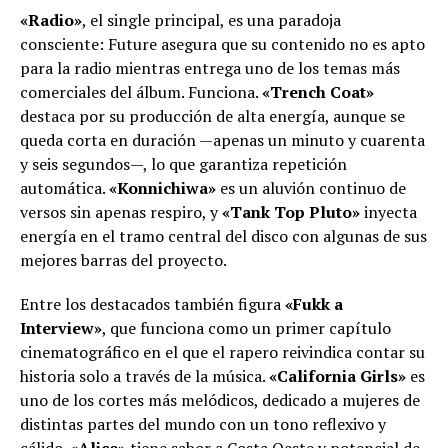
«Radio»
, el single principal, es una paradoja
consciente: Future asegura que su contenido no es apto
para la radio mientras entrega uno de los temas más
comerciales del álbum. Funciona.
«Trench Coat»
destaca por su producción de alta energía, aunque se
queda corta en duración —apenas un minuto y cuarenta
y seis segundos—, lo que garantiza repetición
automática.
«Konnichiwa»
es un aluvión continuo de
versos sin apenas respiro, y
«Tank Top Pluto»
inyecta
energía en el tramo central del disco con algunas de sus
mejores barras del proyecto.
Entre los destacados también figura
«Fukk a
Interview»
, que funciona como un primer capítulo
cinematográfico en el que el rapero reivindica contar su
historia solo a través de la música.
«California Girls»
es
uno de los cortes más melódicos, dedicado a mujeres de
distintas partes del mundo con un tono reflexivo y
cálido.
«Alice»
tiene sabor a Costa Oeste y potencial de