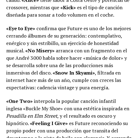
crossover, mientras que
«Kick»
es el tipo de canción
diseñada para sonar a todo volumen en el coche.
«Eye to Eye»
confirma que Future es uno de los mejores
cerrando álbumes de su generación: contemplativo,
enérgico y sin estribillo, un ejercicio de honestidad
musical.
«No Misery»
arranca con un fragmento en el
que André 3000 habla sobre hacer «música de dolor» y
se desarrolla sobre una de las producciones más
inmersivas del disco.
«Snow In Skyami»
, filtrada en
internet hace más de un año, cumple con creces las
expectativas: cadencia vintage y pura energía.
«One Two»
interpola la popular canción infantil
inglesa «Buckle My Shoe» con una estética inspirada en
Pesadilla en Elm Street
, y el resultado es oscuro y
hipnótico.
«Feeling I Give»
es Future reconociendo su
propio poder con una producción que transita del
downtempo a la pista de baile con elegancia. Y cerrando