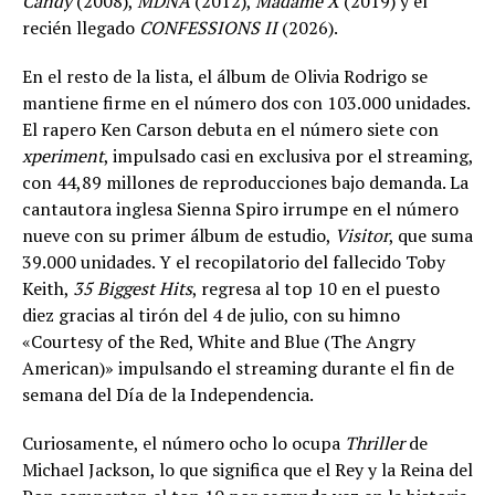
Candy
(2008),
MDNA
(2012),
Madame X
(2019) y el
recién llegado
CONFESSIONS II
(2026).
En el resto de la lista, el álbum de Olivia Rodrigo se
mantiene firme en el número dos con 103.000 unidades.
El rapero Ken Carson debuta en el número siete con
xperiment
, impulsado casi en exclusiva por el streaming,
con 44,89 millones de reproducciones bajo demanda. La
cantautora inglesa Sienna Spiro irrumpe en el número
nueve con su primer álbum de estudio,
Visitor
, que suma
39.000 unidades. Y el recopilatorio del fallecido Toby
Keith,
35 Biggest Hits
, regresa al top 10 en el puesto
diez gracias al tirón del 4 de julio, con su himno
«Courtesy of the Red, White and Blue (The Angry
American)» impulsando el streaming durante el fin de
semana del Día de la Independencia.
Curiosamente, el número ocho lo ocupa
Thriller
de
Michael Jackson, lo que significa que el Rey y la Reina del