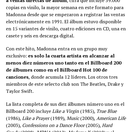
a ventas directas de álbum
, cifra que incluye 59.000
copias en vinilo, la mayor semana en este formato para
Madonna desde que se empezaron a registrar las ventas
electrónicamente en 1991. El álbum estuvo disponible
en 15 variantes de vinilo, cuatro ediciones en CD, una en
casete y seis en descarga digital.
Con este hito, Madonna entra en un grupo muy
exclusivo:
es solo la cuarta artista en alcanzar al
menos diez números uno tanto en el Billboard 200
de álbumes como en el Billboard Hot 100 de
canciones
, donde acumula 12 líderes. Los otros tres
miembros de este selecto club son The Beatles, Drake y
Taylor Swift.
La lista completa de sus diez álbumes número uno en el
Billboard 200 incluye
Like a Virgin
(1985),
True Blue
(1986),
Like a Prayer
(1989),
Music
(2000),
American Life
(2003),
Confessions on a Dance Floor
(2005),
Hard