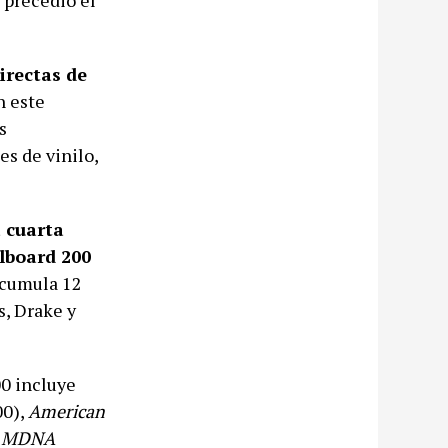
irectas de
n este
s
s de vinilo,
a cuarta
llboard 200
acumula 12
s, Drake y
00 incluye
00),
American
,
MDNA