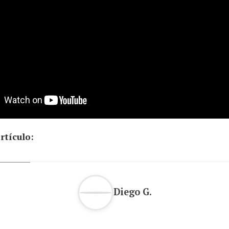
rtículo:
Diego G.