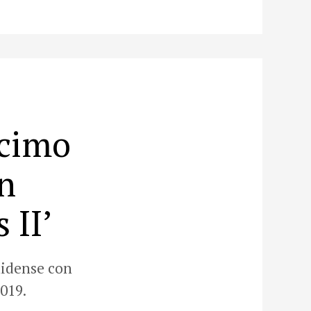
écimo
n
 II’
nidense con
019.