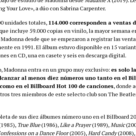
ng Your Love», a dúo con Sabrina Carpenter.
00 unidades totales,
114.000 corresponden a ventas d
a que incluye 59.000 copias en vinilo, la mayor semana e
 Madonna desde que se empezaron a registrar las venta
ente en 1991. El álbum estuvo disponible en 15 variante
nes en CD, una en casete y seis en descarga digital.
o, Madonna entra en un grupo muy exclusivo:
es solo l
alcanzar al menos diez números uno tanto en el Bi
como en el Billboard Hot 100 de canciones
, donde 
otros tres miembros de este selecto club son The Beatle
pleta de sus diez álbumes número uno en el Billboard 2
(1985),
True Blue
(1986),
Like a Prayer
(1989),
Music
(20
onfessions on a Dance Floor
(2005),
Hard Candy
(2008)