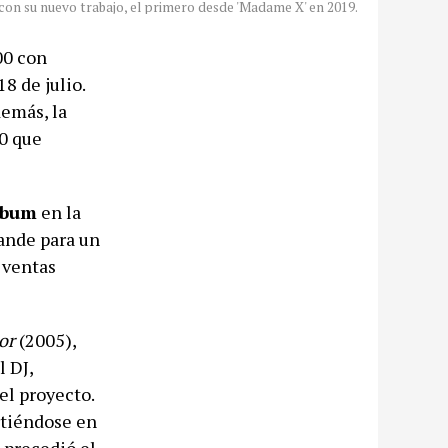
 con su nuevo trabajo, el primero desde 'Madame X' en 2019.
00 con
18 de julio.
demás, la
20 que
lbum
en la
ande para un
 ventas
or
(2005),
 DJ,
el proyecto.
irtiéndose en
 precedió el