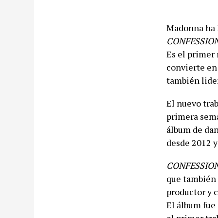
Madonna ha l
CONFESSION
Es el primer 
convierte en
también lider
El nuevo tra
primera sema
álbum de dan
desde 2012 y
CONFESSION
que también 
productor y c
El álbum fue 
el primer tr