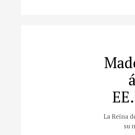
Mado
EE.
La Reina d
su 