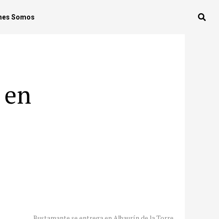
nes Somos
 en
Bustamante se entrega en Alhaurín de la Torre.