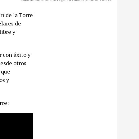
n de la Torre
elares de
ibre y
r con éxito y
desde otros
a que
os y
rre: