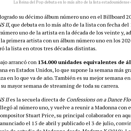
La Reina del Pop debuta en lo más alto de la lista estadounidense
ogrado su décimo álbum número uno en el Billboard 2
S II
, que debuta en lo más alto de la lista con fecha del 
número uno de la artista en la década de los veinte y, a
 la primera artista con un álbum número uno en los 20
ó la lista en otros tres décadas distintas.
bajo arrancó con
134.000 unidades equivalentes de á
na en Estados Unidos, lo que supone la semana más gr
za en lo que va de año. También es su mejor semana en
 su mayor semana de streaming de toda su carrera.
S II
es la secuela directa de
Confessions on a Dance Flo
llegó al número uno, y vuelve a reunir a Madonna con el
ompositor Stuart Price, su principal colaborador en aqu
anunciado el 15 de abril y publicado el 3 de julio, conv
abajo de estudio de Madonna desde
Madame X
(2019). Le