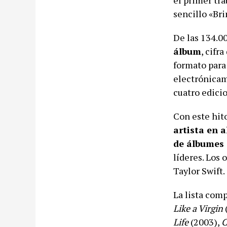
sencillo «Bri
De las 134.0
álbum
, cifr
formato para
electrónicam
cuatro edicio
Con este hit
artista en 
de álbumes 
líderes. Los 
Taylor Swift.
La lista com
Like a Virgin
Life
(2003),
C