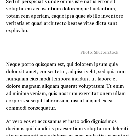
Sed ut perspiciatis unde omnis iste natus error sit
voluptatem accusantium doloremque laudantium,
totam rem aperiam, eaque ipsa quae ab illo inventore
veritatis et quasi architecto beatae vitae dicta sunt
explicabo.
Photo: Shutterstock
Neque porro quisquam est, qui dolorem ipsum quia
dolor sit amet, consectetur, adipisci velit, sed quia non
numquam eius
modi tempora incidunt ut labore
et
dolore magnam aliquam quaerat voluptatem. Ut enim
ad minima veniam, quis nostrum exercitationem ullam
corporis suscipit laboriosam, nisi ut aliquid ex ea
commodi consequatur.
At vero eos et accusamus et iusto odio dignissimos
ducimus qui blanditiis praesentium voluptatum deleniti
atque corrupti quos dolores et quas
molestias excepturi