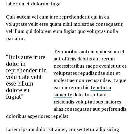
laborum et dolorum fuga.
Quis autem vel eum iure reprehenderit qui in ea
voluptate velit esse quam nihil molestiae consequatur,
vel illum qui dolorem eum fugiat quo voluptas nulla
pariatur.
Temporibus autem quibusdam et
“Duis aute irure
aut officiis debitis aut rerum
dolor in
necessitatibus saepe eveniet ut et
reprehenderit in
voluptates repudiandae sint et
voluptate velit
molestiae non recusandae. Itaque
esse cillum
earum rerum hic
tenetur a
dolore eu
sapiente
delectus, ut aut
fugiat”
reiciendis voluptatibus maiores
alias consequatur aut perferendis
doloribus asperiores repellat.
Lorem ipsum dolor sit amet, consectetur adipisicing