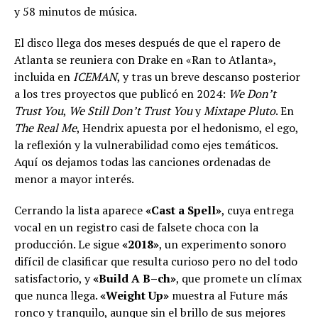
y 58 minutos de música.
El disco llega dos meses después de que el rapero de
Atlanta se reuniera con Drake en «Ran to Atlanta»,
incluida en
ICEMAN
, y tras un breve descanso posterior
a los tres proyectos que publicó en 2024:
We Don’t
Trust You
,
We Still Don’t Trust You
y
Mixtape Pluto
. En
The Real Me
, Hendrix apuesta por el hedonismo, el ego,
la reflexión y la vulnerabilidad como ejes temáticos.
Aquí os dejamos todas las canciones ordenadas de
menor a mayor interés.
Cerrando la lista aparece
«Cast a Spell»
, cuya entrega
vocal en un registro casi de falsete choca con la
producción. Le sigue
«2018»
, un experimento sonoro
difícil de clasificar que resulta curioso pero no del todo
satisfactorio, y
«Build A B–ch»
, que promete un clímax
que nunca llega.
«Weight Up»
muestra al Future más
ronco y tranquilo, aunque sin el brillo de sus mejores