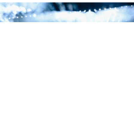
La segunda noche de la residencia de Jay-Z en el Yankee Stadium estuvo dedicada
a 'The Blueprint', con Eminem, Slick Rick y Pharrell como invitados.
La segunda noche de la residencia de tres días de Jay-Z
en el Yankee Stadium fue una declaración de
intenciones. El rapero de Brooklyn eligió este concierto
para celebrar los
25 años de ‘The Blueprint’
, el disco