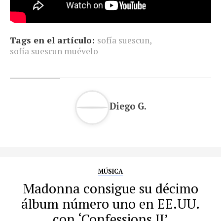
Tags en el artículo:
sofía suescun
,
sofía suescun muévelo
Diego G.
MÚSICA
Madonna consigue su décimo
álbum número uno en EE.UU.
con ‘Confessions II’