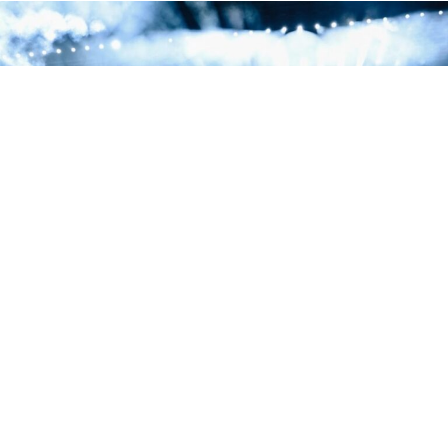
La segunda noche de la residencia de Jay-Z en el Yankee Stadium estuvo dedicada
a 'The Blueprint', con Eminem, Slick Rick y Pharrell como invitados.
La segunda noche de la residencia de tres días de Jay-Z
en el Yankee Stadium fue una declaración de
intenciones. El rapero de Brooklyn eligió este concierto
para celebrar los
25 años de ‘The Blueprint’
, el disco