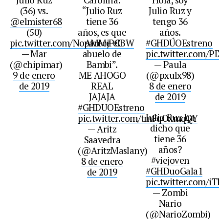
(36) vs.
“Julio Ruz
Julio Ruz y
@elmister68
tiene 36
tengo 36
(50)
años, es que
años.
pic.twitter.com/NoAMMjPCBW
parece el
#GHDÚOEstreno
— Mar
abuelo de
pic.twitter.com/P
(@chipimar)
Bambi”.
— Paula
9 de enero
ME AHOGO
(@pxulx98)
de 2019
REAL
8 de enero
JAJAJA
de 2019
#GHDUOEstreno
Julio Ruz ha
pic.twitter.com/tmFqOxmqQY
dicho que
— Aritz
tiene 36
Saavedra
años?
(@AritzMaslany)
#viejoven
8 de enero
#GHDuoGala1
de 2019
pic.twitter.com/i
— Zombi
Nario
(@NarioZombi)