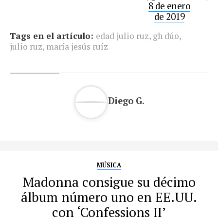
8 de enero
de 2019
Tags en el artículo:
edad julio ruz
,
gh dúo
,
julio ruz
,
maría jesús ruíz
Diego G.
MÚSICA
Madonna consigue su décimo
álbum número uno en EE.UU.
con ‘Confessions II’