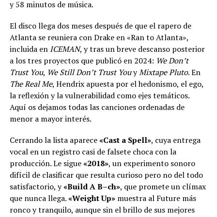
y 58 minutos de música.
El disco llega dos meses después de que el rapero de
Atlanta se reuniera con Drake en «Ran to Atlanta»,
incluida en
ICEMAN
, y tras un breve descanso posterior
a los tres proyectos que publicó en 2024:
We Don’t
Trust You
,
We Still Don’t Trust You
y
Mixtape Pluto
. En
The Real Me
, Hendrix apuesta por el hedonismo, el ego,
la reflexión y la vulnerabilidad como ejes temáticos.
Aquí os dejamos todas las canciones ordenadas de
menor a mayor interés.
Cerrando la lista aparece
«Cast a Spell»
, cuya entrega
vocal en un registro casi de falsete choca con la
producción. Le sigue
«2018»
, un experimento sonoro
difícil de clasificar que resulta curioso pero no del todo
satisfactorio, y
«Build A B–ch»
, que promete un clímax
que nunca llega.
«Weight Up»
muestra al Future más
ronco y tranquilo, aunque sin el brillo de sus mejores