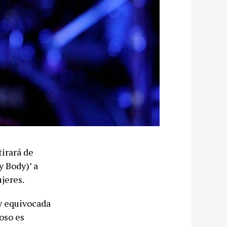
irará de
y Body)’ a
jeres.
y equivocada
oso es