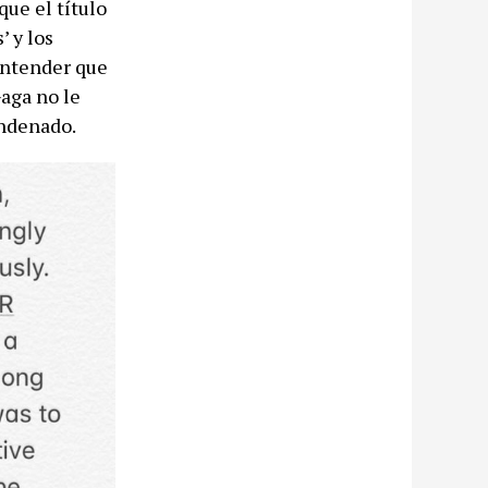
ue el título
’ y los
entender que
Gaga no le
ondenado.