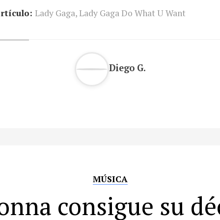
rtículo:
Lady Gaga
,
Lady Gaga Do What U Want
Diego G.
MÚSICA
nna consigue su d