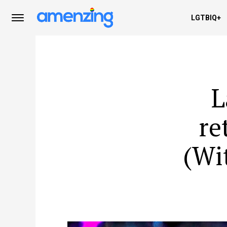
LGTBIQ+
L
re
(Wi