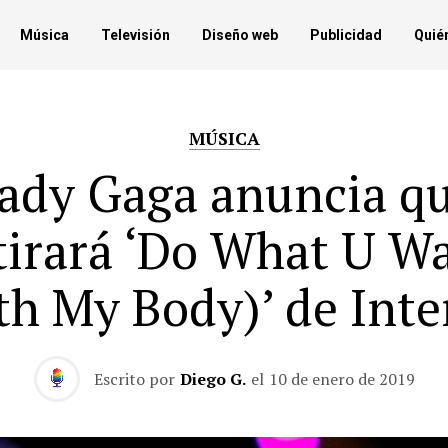
Música
Televisión
Diseño web
Publicidad
Quié
MÚSICA
ady Gaga anuncia q
tirará ‘Do What U W
th My Body)’ de Inte
Escrito por
Diego G.
el
10 de enero de 2019