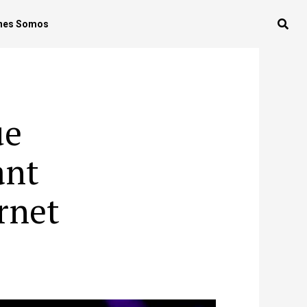
nes Somos
ue
ant
rnet