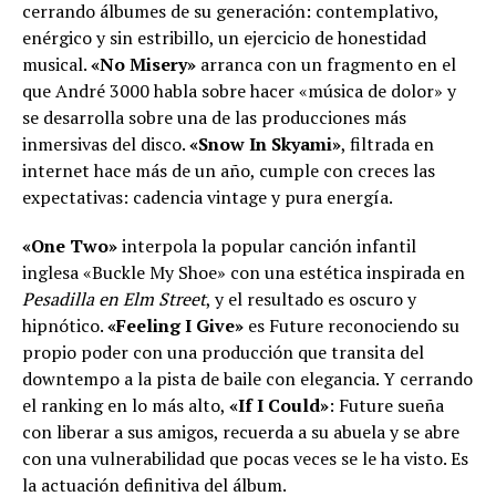
cerrando álbumes de su generación: contemplativo,
enérgico y sin estribillo, un ejercicio de honestidad
musical.
«No Misery»
arranca con un fragmento en el
que André 3000 habla sobre hacer «música de dolor» y
se desarrolla sobre una de las producciones más
inmersivas del disco.
«Snow In Skyami»
, filtrada en
internet hace más de un año, cumple con creces las
expectativas: cadencia vintage y pura energía.
«One Two»
interpola la popular canción infantil
inglesa «Buckle My Shoe» con una estética inspirada en
Pesadilla en Elm Street
, y el resultado es oscuro y
hipnótico.
«Feeling I Give»
es Future reconociendo su
propio poder con una producción que transita del
downtempo a la pista de baile con elegancia. Y cerrando
el ranking en lo más alto,
«If I Could»
: Future sueña
con liberar a sus amigos, recuerda a su abuela y se abre
con una vulnerabilidad que pocas veces se le ha visto. Es
la actuación definitiva del álbum.