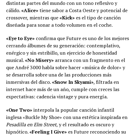
distintas partes del mundo con un tono reflexivo y
cálido.
«Alice»
tiene sabor a Costa Oeste y potencial de
crossover, mientras que
«Kick»
es el tipo de canción
diseñada para sonar a todo volumen en el coche.
«Eye to Eye»
confirma que Future es uno de los mejores
cerrando álbumes de su generación: contemplativo,
enérgico y sin estribillo, un ejercicio de honestidad
musical.
«No Misery»
arranca con un fragmento en el
que André 3000 habla sobre hacer «música de dolor» y
se desarrolla sobre una de las producciones más
inmersivas del disco.
«Snow In Skyami»
, filtrada en
internet hace más de un año, cumple con creces las
expectativas: cadencia vintage y pura energía.
«One Two»
interpola la popular canción infantil
inglesa «Buckle My Shoe» con una estética inspirada en
Pesadilla en Elm Street
, y el resultado es oscuro y
hipnótico.
«Feeling I Give»
es Future reconociendo su