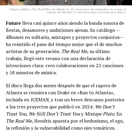
Future publica 'The Real Me', un álbum de 22 canciones sin invitados en el que el
rapero de Atlanta se muestra más personal que nunca.
Future
lleva casi quince años siendo la banda sonora de
fiestas, desamores y ambiciones ajenas. Su catálogo —
álbumes en solitario, mixtapes y proyectos conjuntos—
ha resistido el paso del tiempo mejor que el de muchos
artistas de su generación.
The Real Me
, su último
trabajo, llegó este verano con una declaración de
intenciones clara: cero colaboraciones en 22 canciones
y 58 minutos de música.
El disco llega dos meses después de que el rapero de
Atlanta se reuniera con Drake en «Ran to Atlanta»,
incluida en
ICEMAN
, y tras un breve descanso posterior
a los tres proyectos que publicó en 2024:
We Don’t
Trust You
,
We Still Don’t Trust You
y
Mixtape Pluto
. En
The Real Me
, Hendrix apuesta por el hedonismo, el ego,
la reflexión y la vulnerabilidad como ejes temáticos.