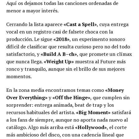
Aquí os dejamos todas las canciones ordenadas de
menor a mayor interés.
Cerrando la lista aparece
«Cast a Spell»
, cuya entrega
vocal en un registro casi de falsete choca con la
producción. Le sigue
«2018»
, un experimento sonoro
difícil de clasificar que resulta curioso pero no del todo
satisfactorio, y
«Build A B–ch»
, que promete un clímax
que nunca llega.
«Weight Up»
muestra al Future más
ronco y tranquilo, aunque sin el brillo de sus mejores
momentos.
En la zona media encontramos temas como
«Money
Over Everything»
y
«Off the Hinge»
, que cumplen sin
sorprender: entrega animada, beat de trap y los
recursos habituales del artista.
«Big Moment»
satisfará
a los fans de siempre, aunque no aporta nada nuevo al
catálogo. Algo más arriba está
«Hollywood»
, el corte
más ambicioso del disco, con una cadencia lineal que