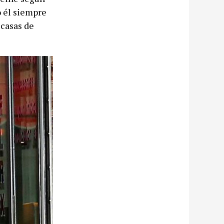
o él siempre
 casas de