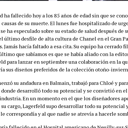
d ha fallecido hoy a los 85 años de edad sin que se con
causas de su muerte. El lunes fue hospitalizado de urg
 se ha especulado sobre su estado de salud después de 
l último desfile de alta cultura de Chanel en el Gran P
 Jamás hacía faltado a esa cita. Su equipo ha cerrado fi
último que sabíamos es que se había aliado con la editor
eld para lanzar en septiembre una colaboración en la qu
ría sus diseños preferidos de la colección otoño-invier
menzó su andadura en Balmain, trabajó para Chloé y para
donde desarrolló todo su potencial y se convirtió en el
 industria. En un momento en el que los diseñadores a
su cargo, Lagerfeld supo desarrollar todo su potencial 
le correspondía y al que nadie se atrevía a hacerle som
bría fallecido en el Hospital americano de Neuilly-sur-