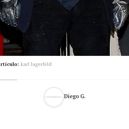
rtículo:
karl lagerfeld
Diego G.