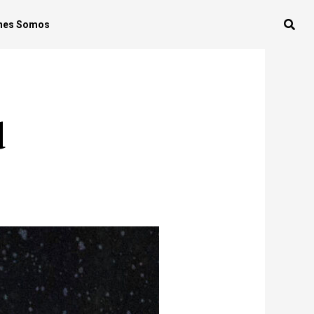
nes Somos
d