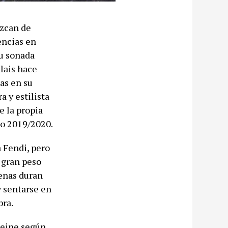
ozcan de
encias en
su sonada
alais hace
las en su
a y estilista
e la propia
no 2019/2020.
 Fendi, pero
 gran peso
penas duran
y sentarse en
bra.
Seine según