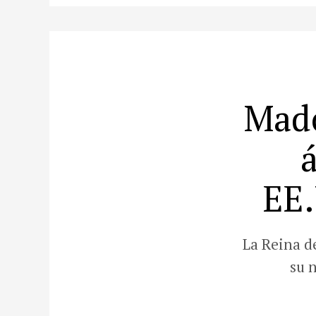
Mado
EE.
La Reina d
su 