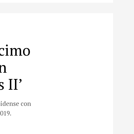
écimo
n
 II’
nidense con
019.