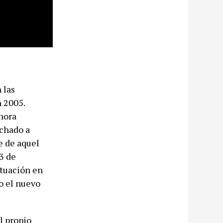
 las
 2005.
hora
uchado a
e de aquel
3 de
ctuación en
o el nuevo
l propio