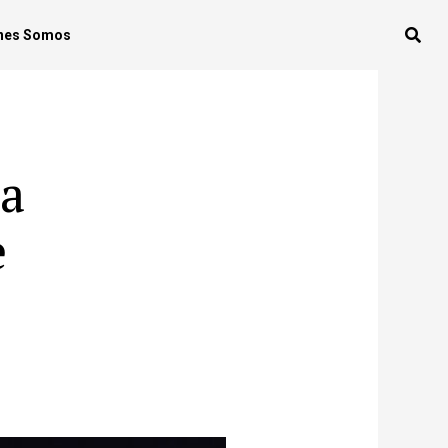
nes Somos
a
e