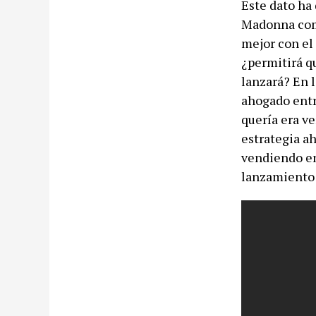
Este dato ha
Madonna como
mejor con el
¿permitirá q
lanzará? En 
ahogado entr
quería era v
estrategia ah
vendiendo en
lanzamiento 