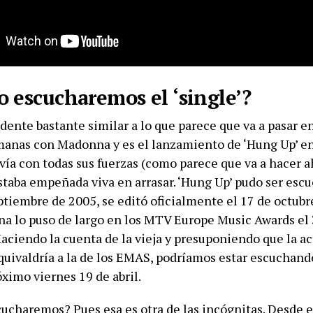
 escucharemos el ‘single’?
ente bastante similar a lo que parece que va a pasar en
anas con Madonna y es el lanzamiento de ‘Hung Up’ en
ía con todas sus fuerzas (como parece que va a hacer a
staba empeñada viva en arrasar. ‘Hung Up’ pudo ser esc
ptiembre de 2005, se editó oficialmente el 17 de octubr
a lo puso de largo en los MTV Europe Music Awards el 
aciendo la cuenta de la vieja y presuponiendo que la a
quivaldría a la de los EMAS, podríamos estar escuchand
róximo viernes 19 de abril.
ucharemos? Pues esa es otra de las incógnitas. Desde e