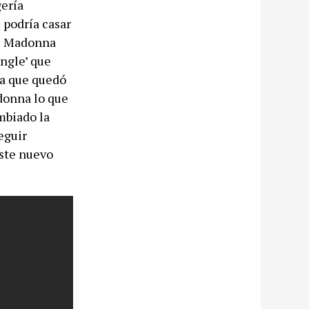
gería
 podría casar
de Madonna
ingle’ que
ra que quedó
donna lo que
mbiado la
eguir
este nuevo