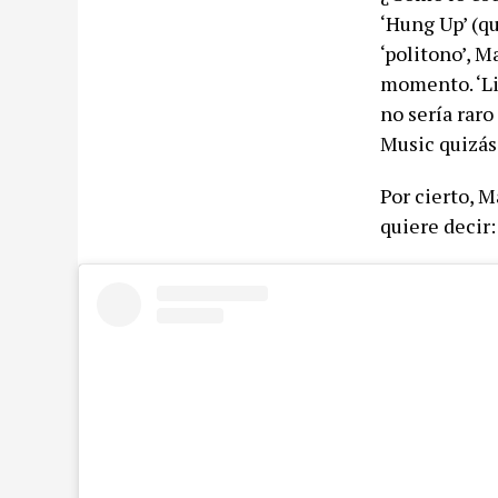
‘Hung Up’ (q
‘politono’, 
momento. ‘Liv
no sería raro
Music quizás
Por cierto, 
quiere decir: