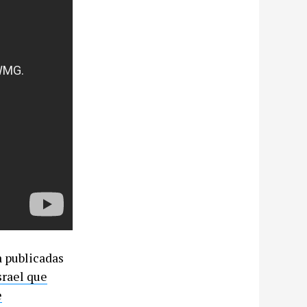
a publicadas
srael que
e