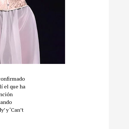
 confirmado
í el que ha
anción
uando
y’ y ‘Can’t