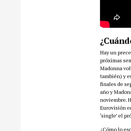
¿Cuándo
Hay un preced
próximas sem
Madonna volv
también) y e
finales de se
año y Madonn
noviembre. H
Eurovisión e
‘single’ el p
¿Cómo lo esc