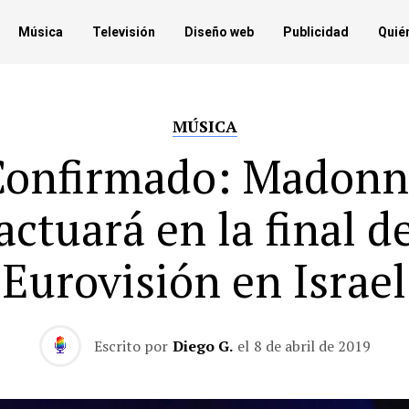
Música
Televisión
Diseño web
Publicidad
Quié
MÚSICA
Confirmado: Madonn
actuará en la final d
Eurovisión en Israel
Escrito por
Diego G.
el
8 de abril de 2019