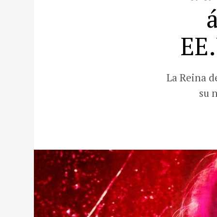
EE.
La Reina d
su 