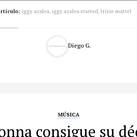
rtículo:
iggy azalea
,
iggy azalea started
,
trixie mattel
Diego G.
MÚSICA
nna consigue su d