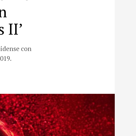
n
 II’
nidense con
019.