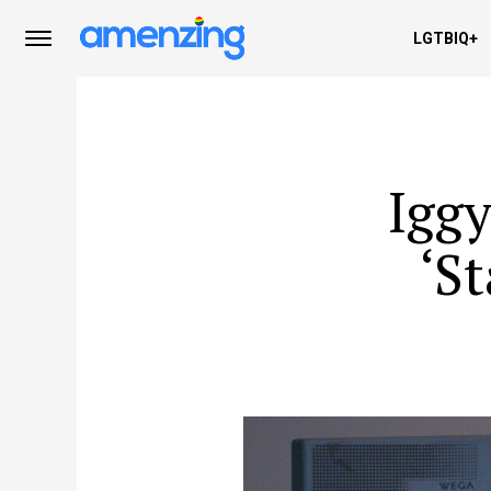
LGTBIQ+
Iggy
‘St