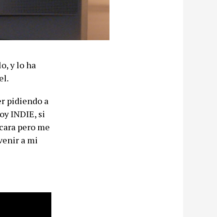
o, y lo ha
el.
er pidiendo a
oy INDIE, si
 cara pero me
venir a mi