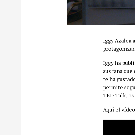
Iggy Azalea a
protagonizado
Iggy ha publ
sus fans que 
te ha gustado
permite segu
TED Talk, os 
Aquí el vídeo