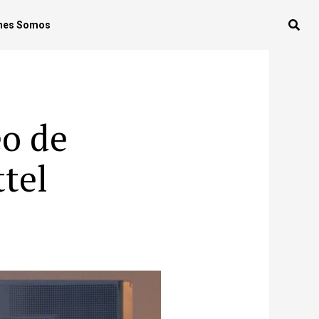
nes Somos
eo de
ttel