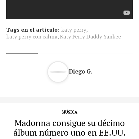
Tags en el artículo:
katy perry
,
katy perry con calma
,
Katy Perry Daddy Yankee
Diego G.
MÚSICA
Madonna consigue su décimo
álbum número uno en EE.UU.