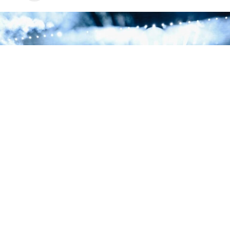
La segunda noche de la residencia de Jay-Z en el Yankee Stadium estuvo dedicada
a 'The Blueprint', con Eminem, Slick Rick y Pharrell como invitados.
La segunda noche de la residencia de tres días de Jay-Z
en el Yankee Stadium fue una declaración de
intenciones. El rapero de Brooklyn eligió este concierto