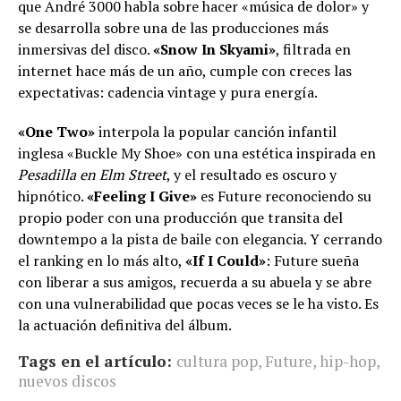
que André 3000 habla sobre hacer «música de dolor» y
se desarrolla sobre una de las producciones más
inmersivas del disco.
«Snow In Skyami»
, filtrada en
internet hace más de un año, cumple con creces las
expectativas: cadencia vintage y pura energía.
«One Two»
interpola la popular canción infantil
inglesa «Buckle My Shoe» con una estética inspirada en
Pesadilla en Elm Street
, y el resultado es oscuro y
hipnótico.
«Feeling I Give»
es Future reconociendo su
propio poder con una producción que transita del
downtempo a la pista de baile con elegancia. Y cerrando
el ranking en lo más alto,
«If I Could»
: Future sueña
con liberar a sus amigos, recuerda a su abuela y se abre
con una vulnerabilidad que pocas veces se le ha visto. Es
la actuación definitiva del álbum.
Tags en el artículo:
cultura pop
,
Future
,
hip-hop
,
nuevos discos