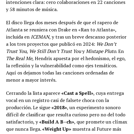
intenciones clara: cero colaboraciones en 22 canciones
y 58 minutos de música.
El disco llega dos meses después de que el rapero de
Atlanta se reuniera con Drake en «Ran to Atlanta»,
incluida en
ICEMAN
, y tras un breve descanso posterior
a los tres proyectos que publicó en 2024:
We Don’t
Trust You
,
We Still Don’t Trust You
y
Mixtape Pluto
. En
The Real Me
, Hendrix apuesta por el hedonismo, el ego,
la reflexión y la vulnerabilidad como ejes temáticos.
Aquí os dejamos todas las canciones ordenadas de
menor a mayor interés.
Cerrando la lista aparece
«Cast a Spell»
, cuya entrega
vocal en un registro casi de falsete choca con la
producción. Le sigue
«2018»
, un experimento sonoro
difícil de clasificar que resulta curioso pero no del todo
satisfactorio, y
«Build A B–ch»
, que promete un clímax
que nunca llega.
«Weight Up»
muestra al Future más