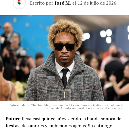
Escrito por
José M.
el
12 de julio de 2026
Future publica 'The Real Me', un álbum de 22 canciones sin invitados en el que el
rapero de Atlanta se muestra más personal que nunca.
Future
lleva casi quince años siendo la banda sonora de
fiestas, desamores y ambiciones ajenas. Su catálogo —