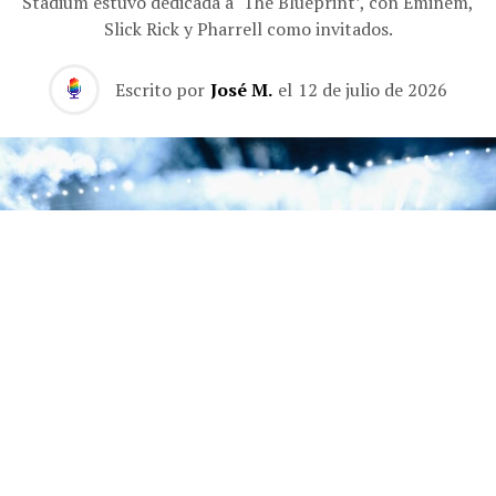
Stadium estuvo dedicada a ‘The Blueprint’, con Eminem,
Slick Rick y Pharrell como invitados.
Escrito por
José M.
el
12 de julio de 2026
La segunda noche de la residencia de Jay-Z en el Yankee Stadium estuvo dedicada
a 'The Blueprint', con Eminem, Slick Rick y Pharrell como invitados.