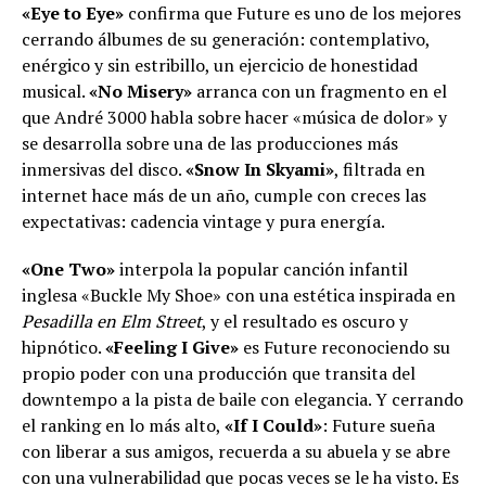
«Eye to Eye»
confirma que Future es uno de los mejores
cerrando álbumes de su generación: contemplativo,
enérgico y sin estribillo, un ejercicio de honestidad
musical.
«No Misery»
arranca con un fragmento en el
que André 3000 habla sobre hacer «música de dolor» y
se desarrolla sobre una de las producciones más
inmersivas del disco.
«Snow In Skyami»
, filtrada en
internet hace más de un año, cumple con creces las
expectativas: cadencia vintage y pura energía.
«One Two»
interpola la popular canción infantil
inglesa «Buckle My Shoe» con una estética inspirada en
Pesadilla en Elm Street
, y el resultado es oscuro y
hipnótico.
«Feeling I Give»
es Future reconociendo su
propio poder con una producción que transita del
downtempo a la pista de baile con elegancia. Y cerrando
el ranking en lo más alto,
«If I Could»
: Future sueña
con liberar a sus amigos, recuerda a su abuela y se abre
con una vulnerabilidad que pocas veces se le ha visto. Es