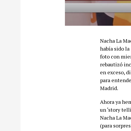
Nacha La Mac
había sido la
foto con miem
rebautizó inc
en exceso, di
para entende
Madrid.
Ahora ya hem
un ‘story tel
Nacha La Mac
(para sorpre