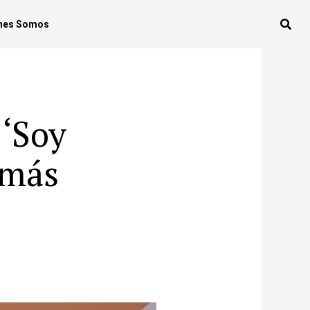
nes Somos
 ‘Soy
 más