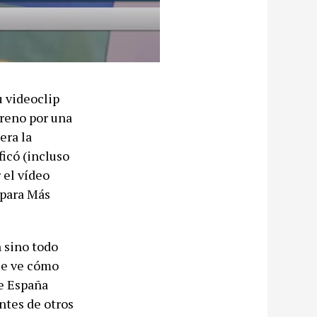
u videoclip
treno por una
era la
ficó (incluso
 el vídeo
 para Más
 sino todo
 se ve cómo
e España
ntes de otros