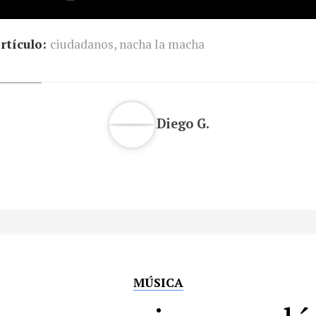
rtículo:
ciudadanos
,
nacha la macha
Diego G.
MÚSICA