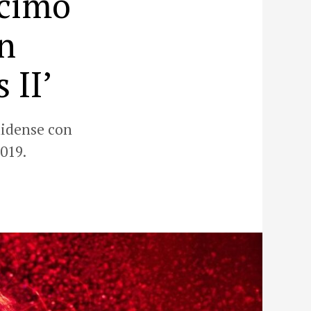
écimo
n
 II’
nidense con
019.