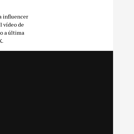
a influencer
l vídeo de
o a última
X.