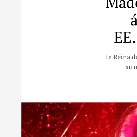
Mado
EE.
La Reina d
su 