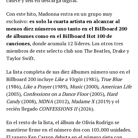
casete y seis en descarga digital.
Con este hito, Madonna entra en un grupo muy
exclusivo:
es solo la cuarta artista en alcanzar al
menos diez números uno tanto en el Billboard 200
de álbumes como en el Billboard Hot 100 de
canciones
, donde acumula 12 líderes. Los otros tres
miembros de este selecto club son The Beatles, Drake y
Taylor Swift.
La lista completa de sus diez álbumes número uno en el
Billboard 200 incluye
Like a Virgin
(1985),
True Blue
(1986),
Like a Prayer
(1989),
Music
(2000),
American Life
(2003),
Confessions on a Dance Floor
(2005),
Hard
Candy
(2008),
MDNA
(2012),
Madame X
(2019) y el
recién llegado
CONFESSIONS II
(2026).
En el resto de la lista, el álbum de Olivia Rodrigo se
mantiene firme en el número dos con 103.000 unidades.
El rapero Ken Carson debuta en el número siete con