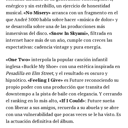
enérgico y sin estribillo, un ejercicio de honestidad
musical.
«No Misery»
arranca con un fragmento en el
que André 3000 habla sobre hacer «música de dolor» y
se desarrolla sobre una de las producciones más
inmersivas del disco.
«Snow In Skyami»
, filtrada en
internet hace más de un año, cumple con creces las
expectativas: cadencia vintage y pura energía.
«One Two»
interpola la popular canción infantil
inglesa «Buckle My Shoe» con una estética inspirada en
Pesadilla en Elm Street
, y el resultado es oscuro y
hipnótico.
«Feeling I Give»
es Future reconociendo su
propio poder con una producción que transita del
downtempo a la pista de baile con elegancia. Y cerrando
el ranking en lo más alto,
«If I Could»
: Future sueña
con liberar a sus amigos, recuerda a su abuela y se abre
con una vulnerabilidad que pocas veces se le ha visto. Es
la actuación definitiva del álbum.