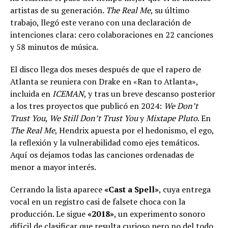
artistas de su generación.
The Real Me
, su último
trabajo, llegó este verano con una declaración de
intenciones clara: cero colaboraciones en 22 canciones
y 58 minutos de música.
El disco llega dos meses después de que el rapero de
Atlanta se reuniera con Drake en «Ran to Atlanta»,
incluida en
ICEMAN
, y tras un breve descanso posterior
a los tres proyectos que publicó en 2024:
We Don’t
Trust You
,
We Still Don’t Trust You
y
Mixtape Pluto
. En
The Real Me
, Hendrix apuesta por el hedonismo, el ego,
la reflexión y la vulnerabilidad como ejes temáticos.
Aquí os dejamos todas las canciones ordenadas de
menor a mayor interés.
Cerrando la lista aparece
«Cast a Spell»
, cuya entrega
vocal en un registro casi de falsete choca con la
producción. Le sigue
«2018»
, un experimento sonoro
difícil de clasificar que resulta curioso pero no del todo