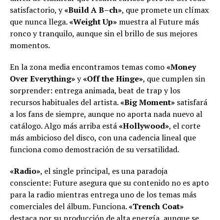
satisfactorio, y
«Build A B–ch»
, que promete un clímax
que nunca llega.
«Weight Up»
muestra al Future más
ronco y tranquilo, aunque sin el brillo de sus mejores
momentos.
En la zona media encontramos temas como
«Money
Over Everything»
y
«Off the Hinge»
, que cumplen sin
sorprender: entrega animada, beat de trap y los
recursos habituales del artista.
«Big Moment»
satisfará
a los fans de siempre, aunque no aporta nada nuevo al
catálogo. Algo más arriba está
«Hollywood»
, el corte
más ambicioso del disco, con una cadencia lineal que
funciona como demostración de su versatilidad.
«Radio»
, el single principal, es una paradoja
consciente: Future asegura que su contenido no es apto
para la radio mientras entrega uno de los temas más
comerciales del álbum. Funciona.
«Trench Coat»
destaca por su producción de alta energía, aunque se