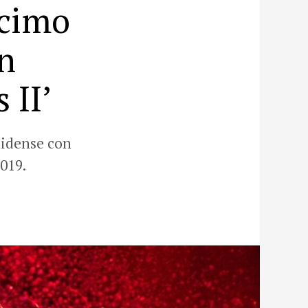
écimo
n
 II’
nidense con
019.