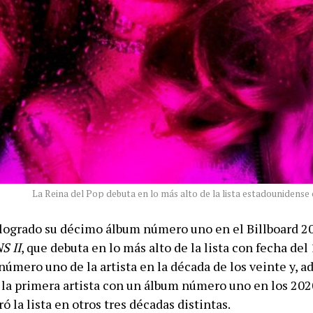
La Reina del Pop debuta en lo más alto de la lista estadounidense
ogrado su décimo álbum número uno en el Billboard 2
S II
, que debuta en lo más alto de la lista con fecha del 
número uno de la artista en la década de los veinte y, a
 la primera artista con un álbum número uno en los 20
ó la lista en otros tres décadas distintas.