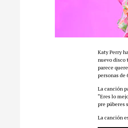
Katy Perry ha
nuevo disco t
parece querer
personas de 6
La canción p
“Eres lo mej
pre púberes 
La canción es