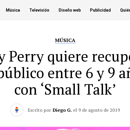
Música
Televisión
Diseño web
Publicidad
Quié
MÚSICA
y Perry quiere recup
público entre 6 y 9 
con ‘Small Talk’
Escrito por
Diego G.
el
9 de agosto de 2019