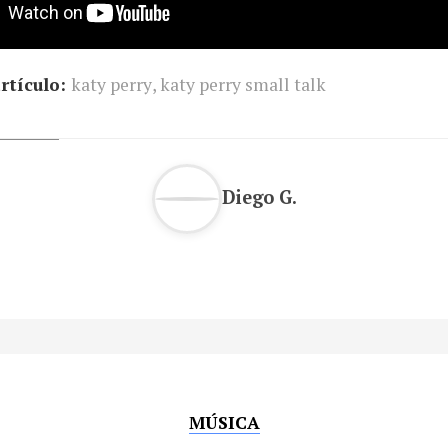
rtículo:
katy perry
,
katy perry small talk
Diego G.
MÚSICA