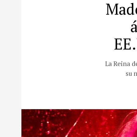
Mado
EE.
La Reina d
su 