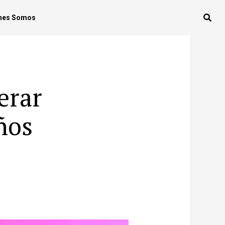
nes Somos
erar
años