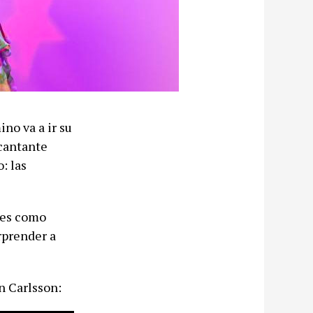
ino va a ir su
 cantante
: las
ses como
rprender a
n Carlsson: