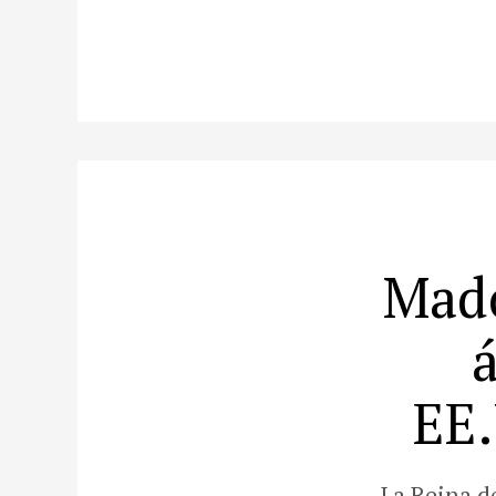
Mado
EE.
La Reina d