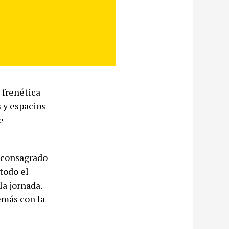
 frenética
s y espacios
e
 consagrado
todo el
a jornada.
emás con la