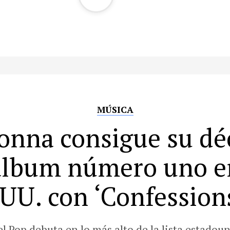
MÚSICA
nna consigue su d
álbum número uno e
UU. con ‘Confessions
el Pop debuta en lo más alto de la lista estadou