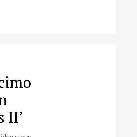
écimo
n
 II’
nidense con