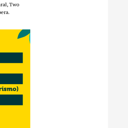
aral, Two
era.