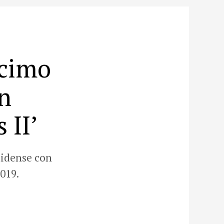
écimo
n
 II’
nidense con
019.