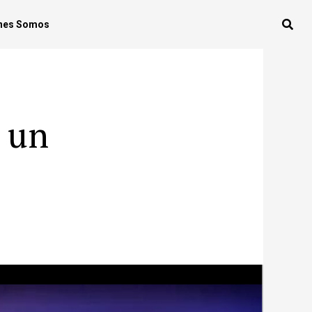
nes Somos
 un