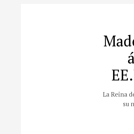
Mado
EE.
La Reina d
su 