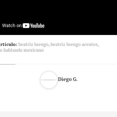
rtículo:
beatriz luengo
,
beatriz luengo acentos
,
go hablando mexicano
Diego G.