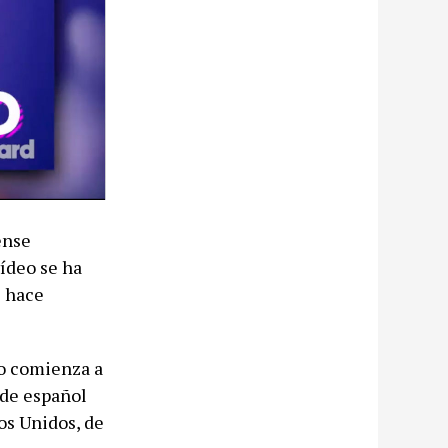
ense
vídeo se ha
z hace
do comienza a
 de español
os Unidos, de