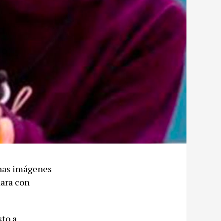
unas imágenes
dara con
sto a