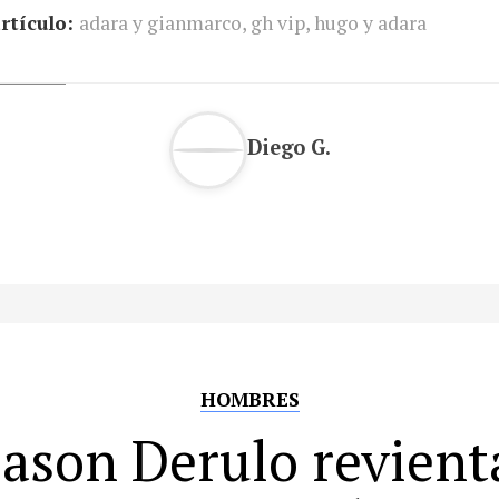
rtículo:
adara y gianmarco
,
gh vip
,
hugo y adara
Diego G.
HOMBRES
Jason Derulo revient