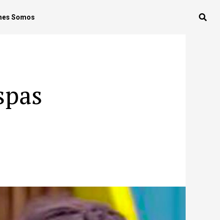
nes Somos
spas