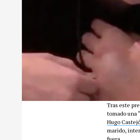
Tras este pr
tomado una “d
Hugo Castej
marido, inten
fuera.