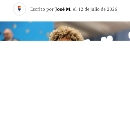
Escrito por
José M.
el
12 de julio de 2026
Future publica 'The Real Me', un álbum de 22 canciones sin invitados en el que el
rapero de Atlanta se muestra más personal que nunca.
Future
lleva casi quince años siendo la banda sonora de