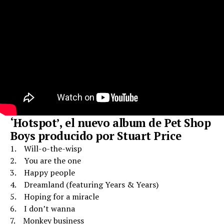
‘Hotspot’, el nuevo album de Pet Shop
Boys producido por Stuart Price
1. Will-o-the-wisp
2. You are the one
3. Happy people
4. Dreamland (featuring Years & Years)
5. Hoping for a miracle
6. I don’t wanna
7. Monkey business