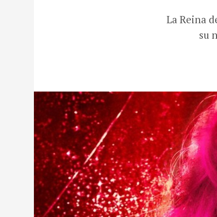
La Reina d
su 