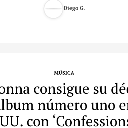
Diego G.
MÚSICA
nna consigue su d
álbum número uno e
UU. con ‘Confessions