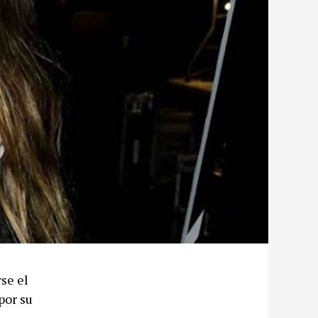
rse el
por su