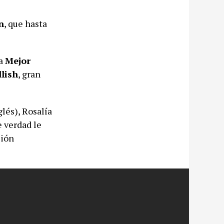
n
, que hasta
 a
Mejor
llish
, gran
glés), Rosalía
e verdad le
ción