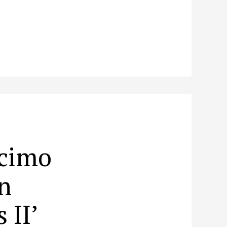
écimo
n
 II’