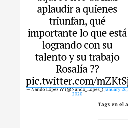
aplaudir a quienes
triunfan, qué
importante lo que está
logrando con su
talento y su trabajo
Rosalía ??
pic.twitter.com/mZKtS
— Nando López ?️‍? (@Nando_Lopez_)
January 26,
2020
Tags en el a