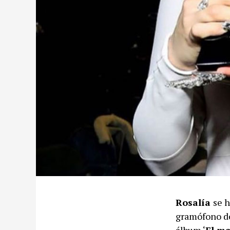
Rosalía
se 
gramófono d
álbum ‘
El ma