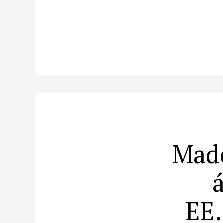
Mado
EE.