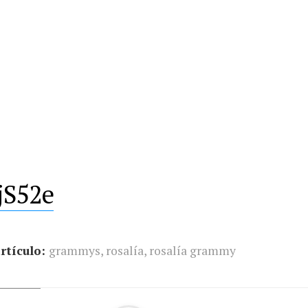
jS52e
rtículo:
grammys
,
rosalía
,
rosalía grammy