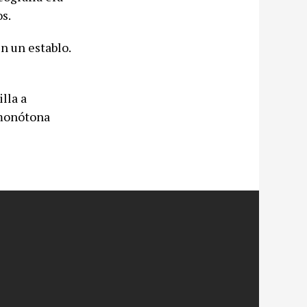
s.
n un establo.
lla a
 monótona