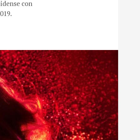
nidense con
019.