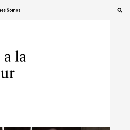
nes Somos
 a la
our