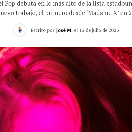
el Pop debuta en lo más alto de la lista estadou
nuevo trabajo, el primero desde ‘Madame X’ en 2
Escrito por
José M.
el
12 de julio de 2026