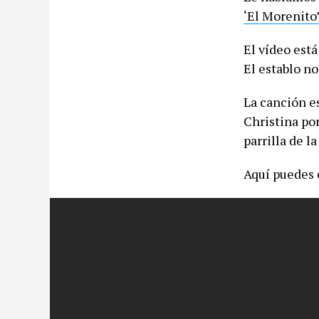
‘El Morenito’
El vídeo está
El establo n
La canción e
Christina por
parrilla de l
Aquí puedes 