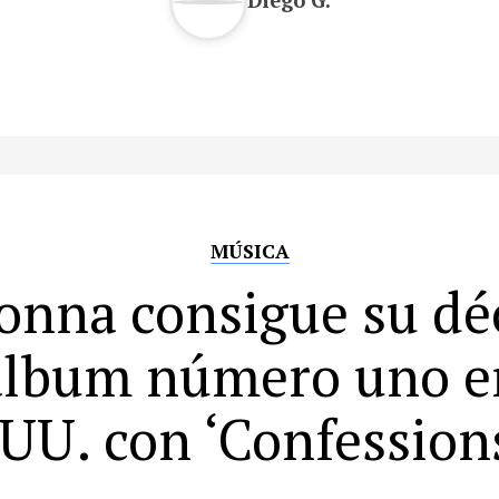
MÚSICA
nna consigue su d
álbum número uno e
UU. con ‘Confessions