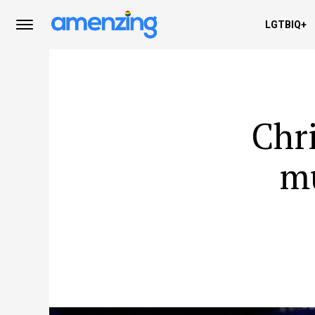
LGTBIQ+
Chri
mú