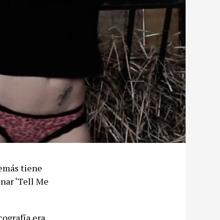
demás tiene
enar ‘Tell Me
cografía era