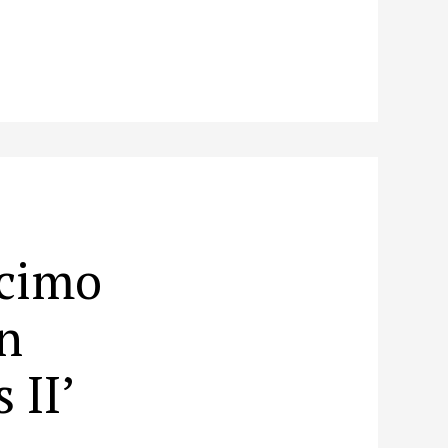
écimo
n
 II’