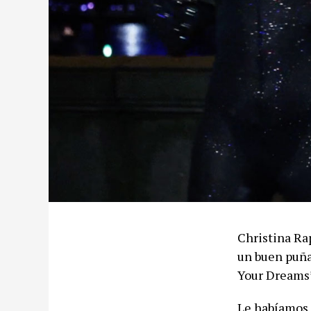
Christina Ra
un buen puña
Your Dreams’,
Le habíamos 