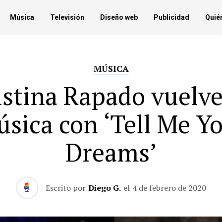
Música
Televisión
Diseño web
Publicidad
Quié
MÚSICA
stina Rapado vuelve
sica con ‘Tell Me Y
Dreams’
Escrito por
Diego G.
el
4 de febrero de 2020