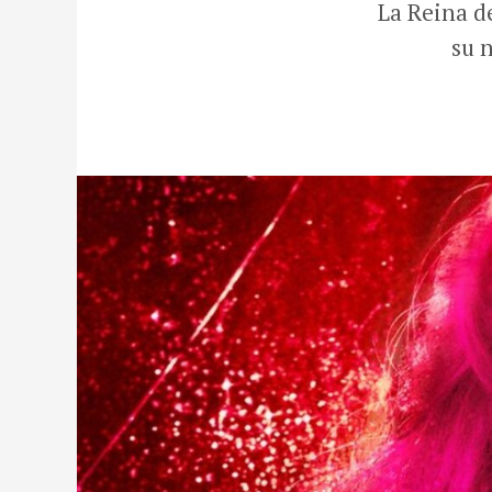
La Reina d
su 