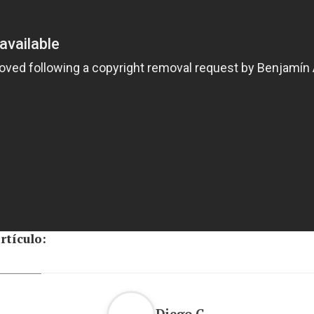
rtículo:
Diego G.