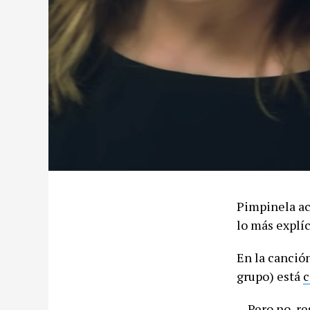
Pimpinela aca
lo más explíc
En la canció
grupo) está
c
…Pero no, re