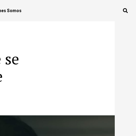
nes Somos
 se
e