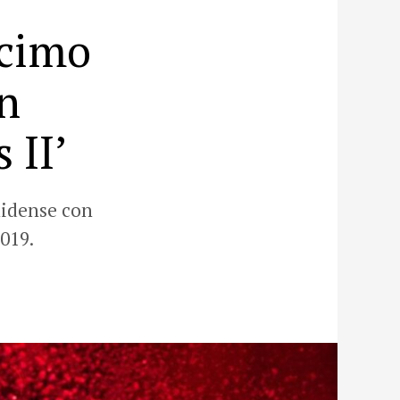
écimo
n
 II’
nidense con
019.