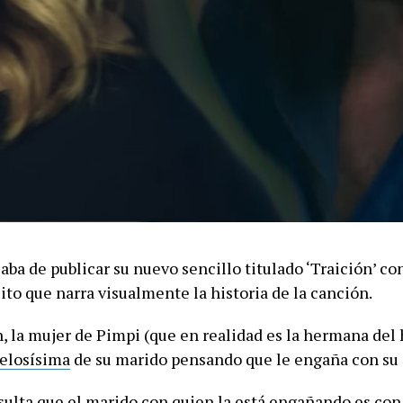
ba de publicar su nuevo sencillo titulado ‘Traición’ co
ito que narra visualmente la historia de la canción.
n, la mujer de Pimpi (que en realidad es la hermana del
elosísima
de su marido pensando que le engaña con s
sulta que el marido con quien la está engañando es con 