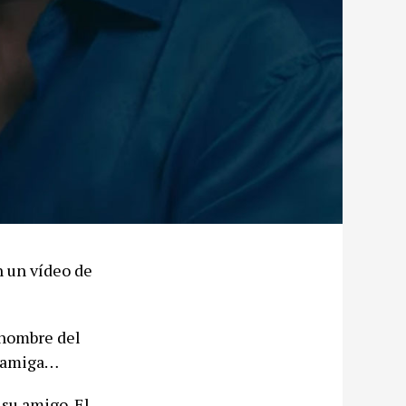
n un vídeo de
 hombre del
u amiga…
su amigo. El