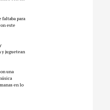
e faltaba para
con este
y
n y juguetean
con una
música
emanas en lo