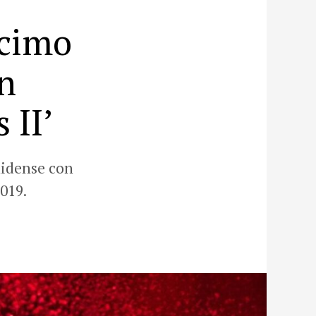
écimo
n
 II’
nidense con
019.