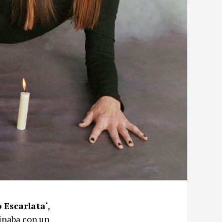
 Escarlata
‘,
minaba con un