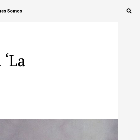
nes Somos
 ‘La