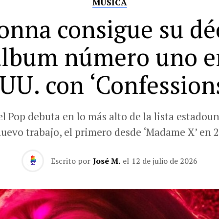
MÚSICA
nna consigue su d
álbum número uno e
UU. con ‘Confessions
el Pop debuta en lo más alto de la lista estadou
nuevo trabajo, el primero desde ‘Madame X’ en 2
Escrito por
José M.
el
12 de julio de 2026