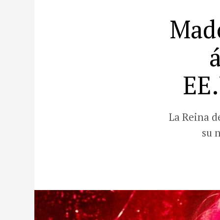
Mado
EE.
La Reina d
su 