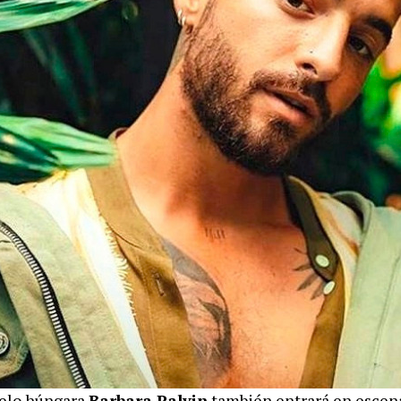
elo húngara
Barbara Palvin
también entrará en esce