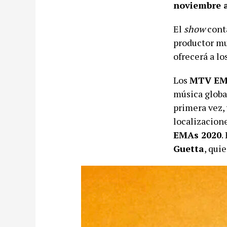
noviembre a
El
show
cont
productor m
ofrecerá a lo
Los
MTV EM
música globa
primera vez,
localizacion
EMAs 2020
.
Guetta
, qui