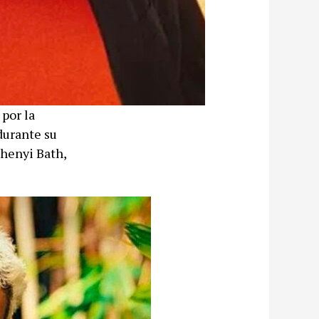
 por la
durante su
chenyi Bath,