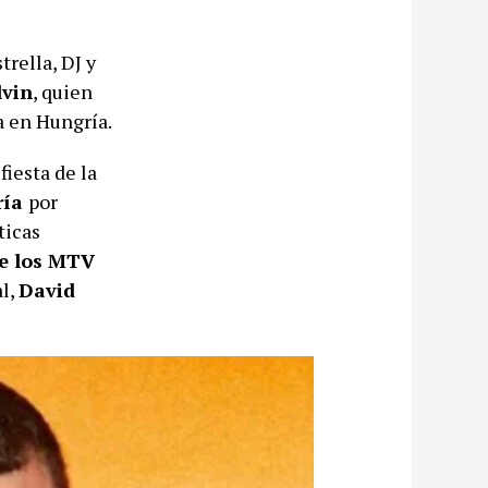
trella, DJ y
lvin
, quien
a en Hungría.
fiesta de la
ría
por
ticas
de los MTV
al,
David