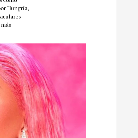
por Hungría,
taculares
s más