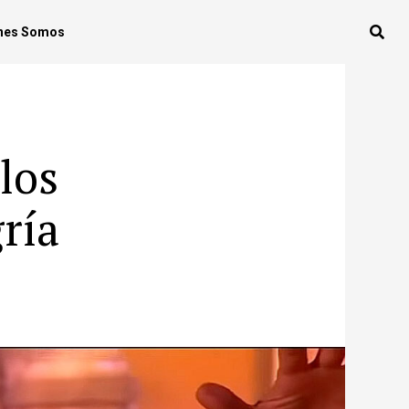
nes Somos
los
ría