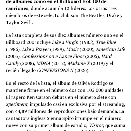
de álbumes como en el Billboard Hot 100 de
canciones
, donde acumula 12 líderes. Los otros tres
miembros de este selecto club son The Beatles, Drake y
Taylor Swift.
La lista completa de sus diez álbumes número uno en el
Billboard 200 incluye
Like a Virgin
(1985),
True Blue
(1986),
Like a Prayer
(1989),
Music
(2000),
American Life
(2003),
Confessions on a Dance Floor
(2005),
Hard
Candy
(2008),
MDNA
(2012),
Madame X
(2019) y el
recién llegado
CONFESSIONS II
(2026).
En el resto de la lista, el álbum de Olivia Rodrigo se
mantiene firme en el número dos con 103.000 unidades.
El rapero Ken Carson debuta en el número siete con
xperiment
, impulsado casi en exclusiva por el streaming,
con 44,89 millones de reproducciones bajo demanda. La
cantautora inglesa Sienna Spiro irrumpe en el número
nueve con su primer álbum de estudio,
Visitor
, que suma