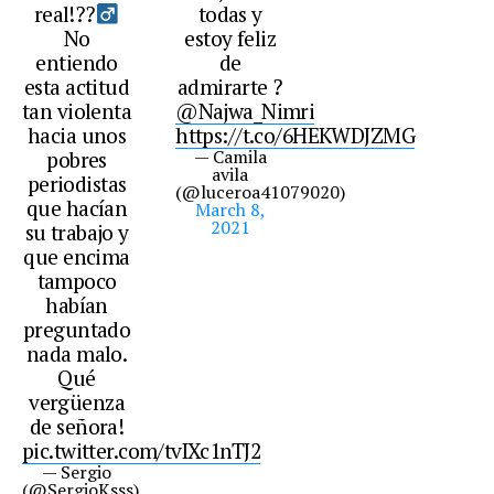
real!??‍
todas y
No
estoy feliz
entiendo
de
esta actitud
admirarte ?
tan violenta
@Najwa_Nimri
hacia unos
https://t.co/6HEKWDJZMG
— Camila
pobres
avila
periodistas
(@luceroa41079020)
que hacían
March 8,
2021
su trabajo y
que encima
tampoco
habían
preguntado
nada malo.
Qué
vergüenza
de señora!
pic.twitter.com/tvIXc1nTJ2
— Sergio
(@SergioKsss)