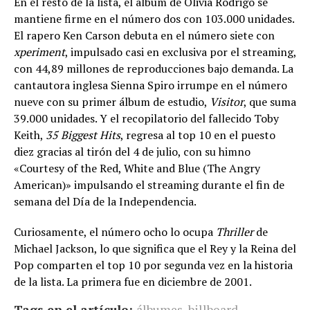
En el resto de la lista, el álbum de Olivia Rodrigo se
mantiene firme en el número dos con 103.000 unidades.
El rapero Ken Carson debuta en el número siete con
xperiment
, impulsado casi en exclusiva por el streaming,
con 44,89 millones de reproducciones bajo demanda. La
cantautora inglesa Sienna Spiro irrumpe en el número
nueve con su primer álbum de estudio,
Visitor
, que suma
39.000 unidades. Y el recopilatorio del fallecido Toby
Keith,
35 Biggest Hits
, regresa al top 10 en el puesto
diez gracias al tirón del 4 de julio, con su himno
«Courtesy of the Red, White and Blue (The Angry
American)» impulsando el streaming durante el fin de
semana del Día de la Independencia.
Curiosamente, el número ocho lo ocupa
Thriller
de
Michael Jackson, lo que significa que el Rey y la Reina del
Pop comparten el top 10 por segunda vez en la historia
de la lista. La primera fue en diciembre de 2001.
Tags en el artículo:
álbumes
,
billboard
,