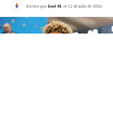
Escrito por
José M.
el
12 de julio de 2026
Future publica 'The Real Me', un álbum de 22 canciones sin invitados en el que el
rapero de Atlanta se muestra más personal que nunca.
Future
lleva casi quince años siendo la banda sonora de