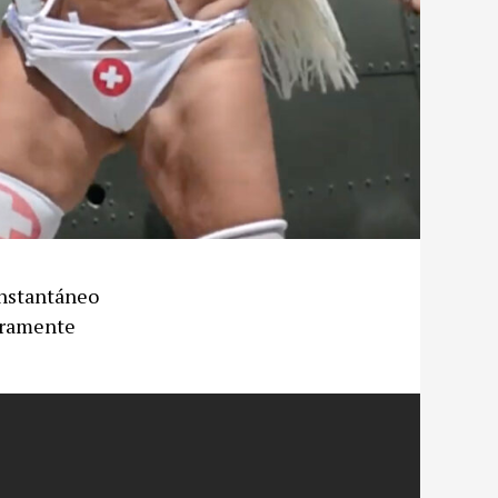
 instantáneo
uramente