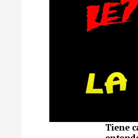
Tiene c
entend