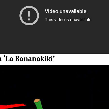
la ‘La Bananakiki’