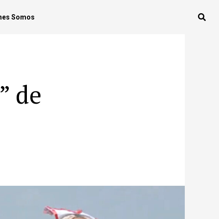
nes Somos
” de