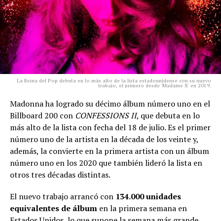
La Reina del Pop debuta en lo más alto de la lista estadounidense con su nuevo
trabajo, el primero desde 'Madame X' en 2019.
Madonna ha logrado su décimo álbum número uno en el
Billboard 200 con
CONFESSIONS II
, que debuta en lo
más alto de la lista con fecha del 18 de julio. Es el primer
número uno de la artista en la década de los veinte y,
además, la convierte en la primera artista con un álbum
número uno en los 2020 que también lideró la lista en
otros tres décadas distintas.
El nuevo trabajo arrancó con
134.000 unidades
equivalentes de álbum
en la primera semana en
Estados Unidos, lo que supone la semana más grande