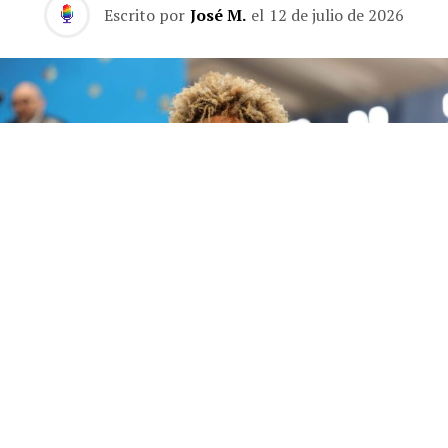
Escrito por
José M.
el
12 de julio de 2026
Future publica 'The Real Me', un álbum de 22 canciones sin invitados en el que el
rapero de Atlanta se muestra más personal que nunca.
Future
lleva casi quince años siendo la banda sonora de
fiestas, desamores y ambiciones ajenas. Su catálogo —