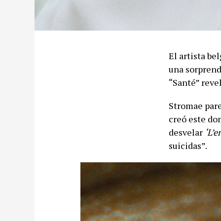
El artista be
una sorprend
“Santé” reve
Stromae pare
creó este do
desvelar
‘L’e
suicidas”.