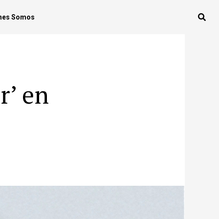
nes Somos
r’ en