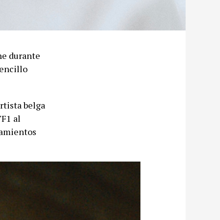
che durante
encillo
rtista belga
TF1 al
nsamientos