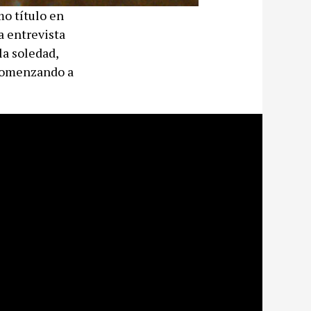
mo título en
a entrevista
la soledad,
 comenzando a