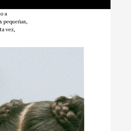
o a
os pequeñas,
ta vez,