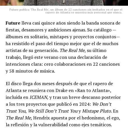
Future publica 'The Real Me', un álbum de 22 canciones sin invitados en el que el
rapero de Atlanta se muestra más personal que nunca.
Future
lleva casi quince años siendo la banda sonora de
fiestas, desamores y ambiciones ajenas. Su catálogo —
álbumes en solitario, mixtapes y proyectos conjuntos—
ha resistido el paso del tiempo mejor que el de muchos
artistas de su generación.
The Real Me
, su último
trabajo, llegó este verano con una declaración de
intenciones clara: cero colaboraciones en 22 canciones
y 58 minutos de música.
El disco llega dos meses después de que el rapero de
Atlanta se reuniera con Drake en «Ran to Atlanta»,
incluida en
ICEMAN
, y tras un breve descanso posterior
a los tres proyectos que publicó en 2024:
We Don’t
Trust You
,
We Still Don’t Trust You
y
Mixtape Pluto
. En
The Real Me
, Hendrix apuesta por el hedonismo, el ego,
la reflexión y la vulnerabilidad como ejes temáticos.