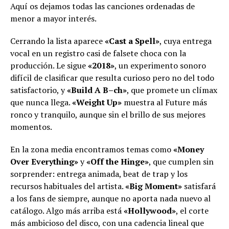
Aquí os dejamos todas las canciones ordenadas de
menor a mayor interés.
Cerrando la lista aparece
«Cast a Spell»
, cuya entrega
vocal en un registro casi de falsete choca con la
producción. Le sigue
«2018»
, un experimento sonoro
difícil de clasificar que resulta curioso pero no del todo
satisfactorio, y
«Build A B–ch»
, que promete un clímax
que nunca llega.
«Weight Up»
muestra al Future más
ronco y tranquilo, aunque sin el brillo de sus mejores
momentos.
En la zona media encontramos temas como
«Money
Over Everything»
y
«Off the Hinge»
, que cumplen sin
sorprender: entrega animada, beat de trap y los
recursos habituales del artista.
«Big Moment»
satisfará
a los fans de siempre, aunque no aporta nada nuevo al
catálogo. Algo más arriba está
«Hollywood»
, el corte
más ambicioso del disco, con una cadencia lineal que