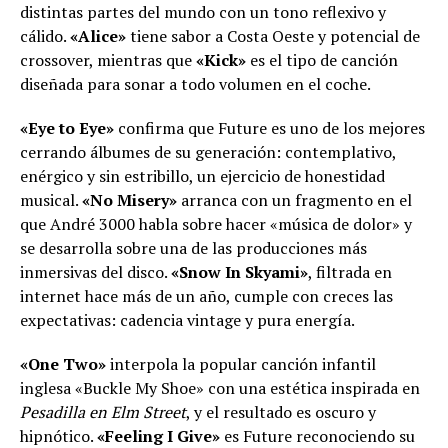
distintas partes del mundo con un tono reflexivo y
cálido.
«Alice»
tiene sabor a Costa Oeste y potencial de
crossover, mientras que
«Kick»
es el tipo de canción
diseñada para sonar a todo volumen en el coche.
«Eye to Eye»
confirma que Future es uno de los mejores
cerrando álbumes de su generación: contemplativo,
enérgico y sin estribillo, un ejercicio de honestidad
musical.
«No Misery»
arranca con un fragmento en el
que André 3000 habla sobre hacer «música de dolor» y
se desarrolla sobre una de las producciones más
inmersivas del disco.
«Snow In Skyami»
, filtrada en
internet hace más de un año, cumple con creces las
expectativas: cadencia vintage y pura energía.
«One Two»
interpola la popular canción infantil
inglesa «Buckle My Shoe» con una estética inspirada en
Pesadilla en Elm Street
, y el resultado es oscuro y
hipnótico.
«Feeling I Give»
es Future reconociendo su