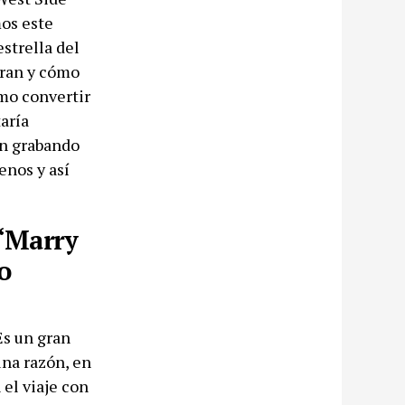
mos este
strella del
oran y cómo
ómo convertir
aría
én grabando
enos y así
 “Marry
o
Es un gran
una razón, en
el viaje con