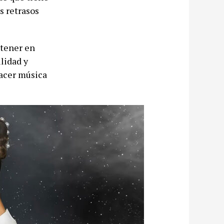
os retrasos
ntener en
lidad y
hacer música