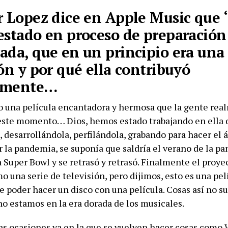
r Lopez dice en Apple Music que 
estado en proceso de preparación 
ada, que en un principio era una 
ión y por qué ella contribuyó
lmente…
una película encantadora y hermosa que la gente rea
este momento… Dios, hemos estado trabajando en ella 
 desarrollándola, perfilándola, grabando para hacer el
r la pandemia, se suponía que saldría el verano de la p
 Super Bowl y se retrasó y retrasó. Finalmente el proye
 una serie de televisión, pero dijimos, esto es una pel
e poder hacer un disco con una película. Cosas así no s
 no estamos en la era dorada de los musicales.
s ocasiones ya en la que se vuelven hacer cosas como 