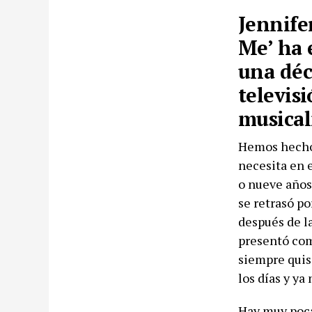
Jennife
Me’ ha 
una déc
televis
musica
Hemos hecho 
necesita en 
o nueve años,
se retrasó po
después de la
presentó como
siempre quis
los días y ya
Hay muy poca