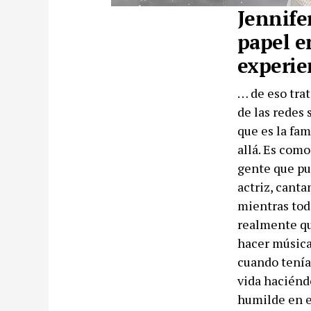
Jennife
papel e
experie
… de eso trat
de las redes 
que es la fam
allá. Es com
gente que pu
actriz, canta
mientras tod
realmente que
hacer música 
cuando tenía
vida haciénd
humilde en e