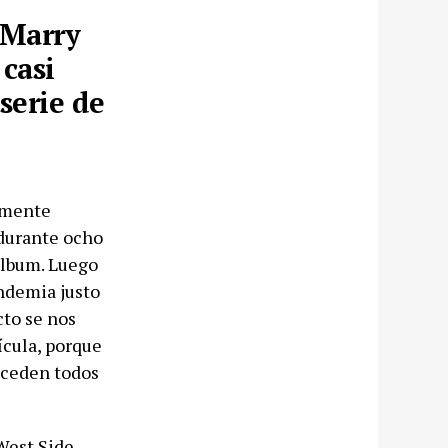
‘Marry
casi
serie de
lmente
durante ocho
 álbum. Luego
andemia justo
cto se nos
ícula, porque
uceden todos
West Side