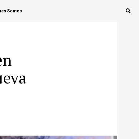
nes Somos
en
ueva