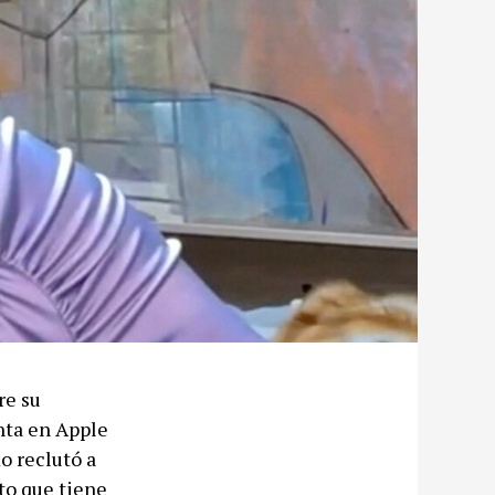
re su
nta en Apple
o reclutó a
to que tiene