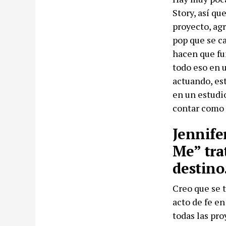
Story, así q
proyecto, ag
pop que se c
hacen que fu
todo eso en u
actuando, es
en un estudio
contar como 
Jennife
Me” tra
destin
Creo que se t
acto de fe en
todas las pr