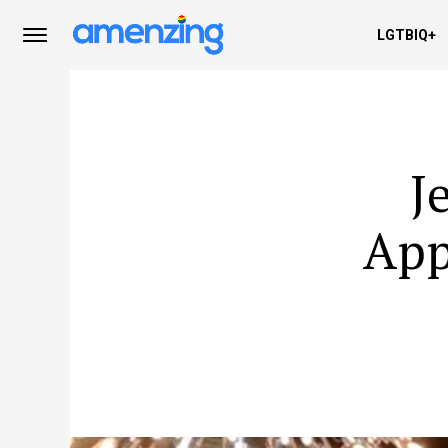
LGTBIQ+
J
App