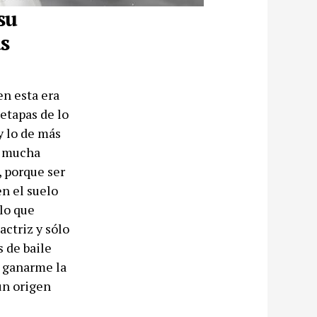
su
s
en esta era
 etapas de lo
y lo de más
a mucha
, porque ser
en el suelo
lo que
actriz y sólo
 de baile
y ganarme la
un origen