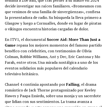
semana a Zoe Ball, que tras perder a su madre en 2024
decide investigar sus raíces familiares. «Bromeamos con
que venimos de una familia de sinvergüenzas», confiesa
la presentadora de radio. Su búsqueda la lleva primero a
Glasgow y luego a Cornualles, donde en lugar de piratas
o vikingos encuentra historias cargadas de dolor.
En ITV1, el documental
Soccer Aid: More Than Just a
Game
repasa los mejores momentos del famoso partido
benéfico con celebrities, con testimonios de Olivia
Colman, Robbie Williams, Ant y Dec, Eric Cantona y Mo
Farah, entre otros. Una mirada nostálgica a uno de los
eventos solidarios más populares del calendario
televisivo británico.
Channel 4 continúa apostando por
Falling
, el drama
romántico de Jack Thorne protagonizado por Keeley
Hawes y Paapa Essiedu, sobre una monja y un sacerdote
que lidian con sus sentimientos. La trama avanza a